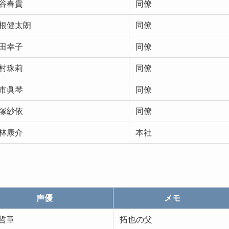
谷春貴
同僚
根健太朗
同僚
田幸子
同僚
村珠莉
同僚
市眞琴
同僚
塚紗依
同僚
林康介
本社
声優
メモ
哲章
拓也の父