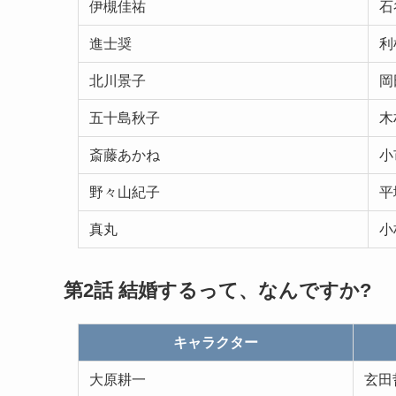
伊槻佳祐
石
進士奨
利
北川景子
岡
五十島秋子
木
斎藤あかね
小
野々山紀子
平
真丸
小
第2話
結婚するって、なんですか
?
キャラクター
大原耕一
玄田