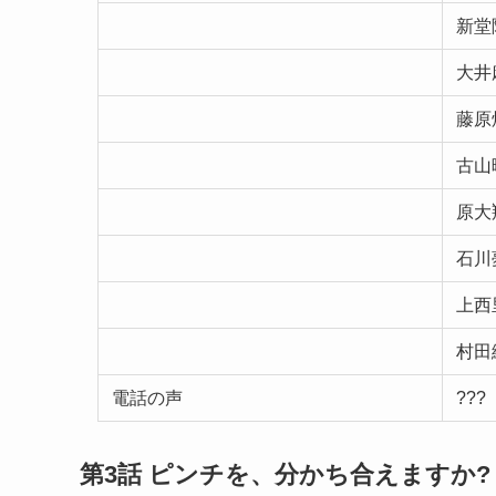
新堂
大井
藤原
古山
原大
石川
上西
村田
電話の声
???
第3話
ピンチを、分かち合えますか
?