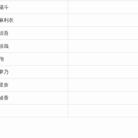
陽斗
麻利衣
烜吾
暁哉
翔
夢乃
里奈
綾香