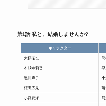
第1話
私と、結婚しませんか
?
キャラクター
大原拓也
熊
本城寺莉香
早
黒川麻子
小
権田広見
落
小宮夏海
阿