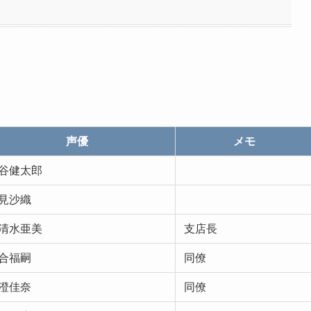
声優
メモ
谷健太郎
見沙織
清水亜美
支店長
合福嗣
同僚
澄佳奈
同僚