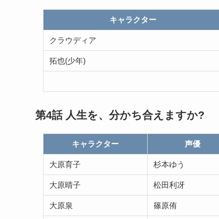
キャラクター
クラウディア
拓也(少年)
第4話 人生を、分かち合えますか?
キャラクター
声優
大原育子
杉本ゆう
大原晴子
松田利冴
大原泉
篠原侑