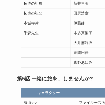
拓也の祖母
新井里美
拓也の祖父
田尻浩章
本城寺律
伊藤静
千森先生
本多真梨子
大井麻利衣
萱間円佳
真野あゆみ
第5話 一緒に旅を、しませんか?
キャラクター
海山ナオ
ファイルーズ