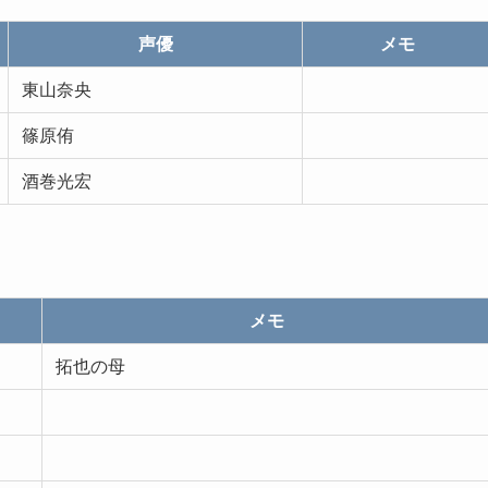
声優
メモ
東山奈央
篠原侑
酒巻光宏
メモ
拓也の母