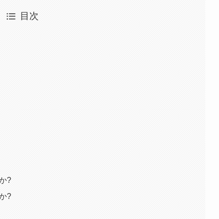
目次
か?
か?