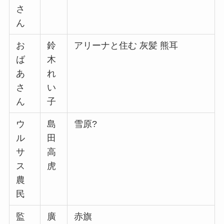
さ
ん
お
鈴
アリーナと住む 灰髪 熊耳
ば
木
あ
れ
さ
い
ん
子
ウ
島
雪原?
ル
田
サ
高
ス
虎
農
民
監
廣
赤旗