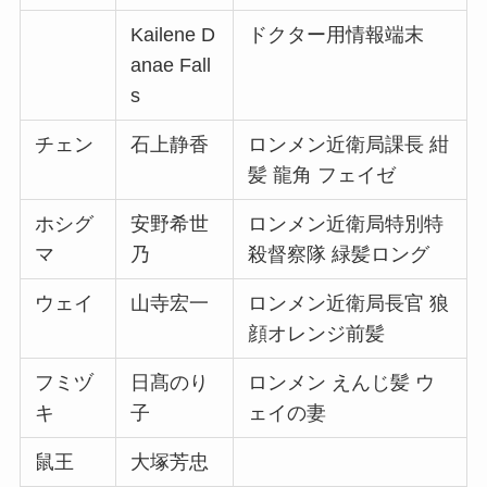
Kailene D
ドクター用情報端末
anae Fall
s
チェン
石上静香
ロンメン近衛局課長 紺
髪 龍角 フェイゼ
ホシグ
安野希世
ロンメン近衛局特別特
マ
乃
殺督察隊 緑髪ロング
ウェイ
山寺宏一
ロンメン近衛局長官 狼
顔オレンジ前髪
フミヅ
日髙のり
ロンメン えんじ髪 ウ
キ
子
ェイの妻
鼠王
大塚芳忠