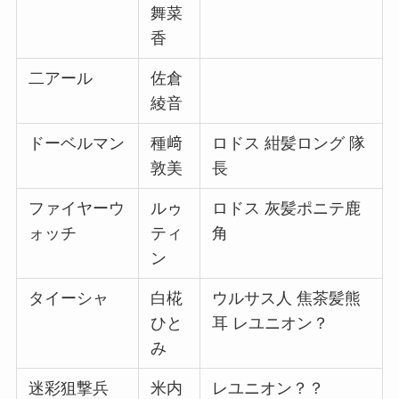
舞菜
香
二アール
佐倉
綾音
ドーベルマン
種﨑
ロドス 紺髪ロング 隊
敦美
長
ファイヤーウ
ルゥ
ロドス 灰髪ポニテ鹿
ォッチ
ティ
角
ン
タイーシャ
白椛
ウルサス人 焦茶髪熊
ひと
耳 レユニオン？
み
迷彩狙撃兵
米内
レユニオン？？