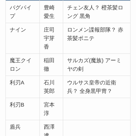
バグパイ
豊崎
チェン友人？ 橙茶髪ロ
プ
愛生
ング 黒角
ナイン
庄司
ロンメン諜報部隊？ 赤
宇芽
茶髪ポニテ
香
魔王クイ
稲田
サルカズ(魔族) アーミ
ロン
徹
ヤの剣
利刃A
石川
ウルサス皇帝の近衛
英郎
兵？ 全身黒甲冑？
利刃B
宮本
淳
盾兵
西澤
遼