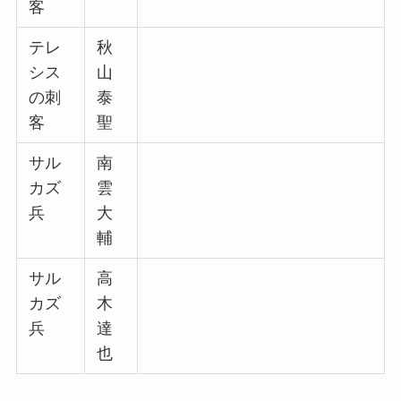
客
テレ
秋
シス
山
の刺
泰
客
聖
サル
南
カズ
雲
兵
大
輔
サル
高
カズ
木
兵
達
也