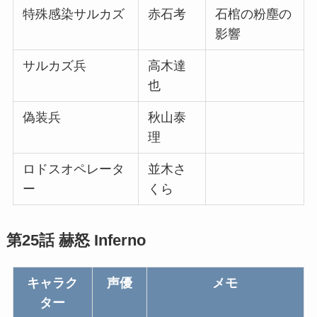
特殊感染サルカズ
赤石考
石棺の粉塵の
影響
サルカズ兵
高木達
也
偽装兵
秋山泰
理
ロドスオペレータ
並木さ
ー
くら
第25話 赫怒 Inferno
キャラク
声優
メモ
ター