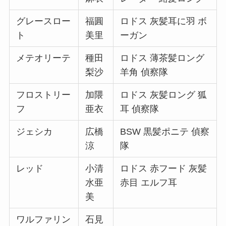
グレースロー
福圓
ロドス 灰髪耳に羽 ボ
ト
美里
ーガン
メテオリーテ
種田
ロドス 薄茶髪ロング
梨沙
羊角 偵察隊
フロストリー
加隈
ロドス 灰髪ロング 狐
フ
亜衣
耳 偵察隊
ジェシカ
広橋
BSW 黒髪ポニテ 偵察
涼
隊
レッド
小清
ロドス 赤フード 灰髪
水亜
赤目 エルフ耳
美
ワルファリン
石見