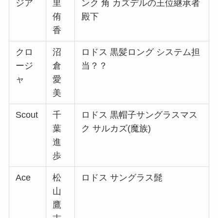
ジア
里
ンク 角 カズデルの王位継承者
侑
殿下
香
クロ
沼
ロドス 黒髪ロング システム担
ージ
倉
当？？
ャ
愛
美
Scout
千
ロドス 黒帽子サングラスマス
葉
ク サルカズ(魔族)
進
歩
Ace
松
ロドス サングラス髭
山
鷹