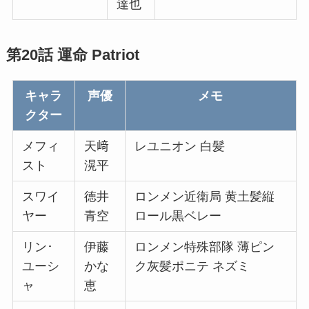
達也
第20話 運命 Patriot
キャラ
声優
メモ
クター
メフィ
天﨑
レユニオン 白髪
スト
滉平
スワイ
徳井
ロンメン近衛局 黄土髪縦
ヤー
青空
ロール黒ベレー
リン･
伊藤
ロンメン特殊部隊 薄ピン
ユーシ
かな
ク灰髪ポニテ ネズミ
ャ
恵