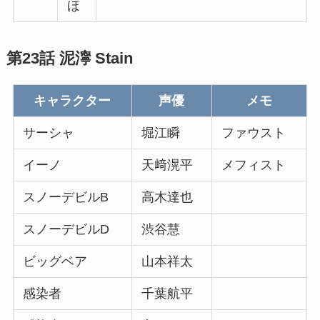
ほ
第23話 泥濘 Stain
キャラクター
声優
メモ
サーシャ
堀江瞬
ファウスト
イーノ
天﨑滉平
メフィスト
スノーデビルB
高木達也
スノーデビルD
渋谷慧
ビッグベア
山本祥太
感染者
千葉航平