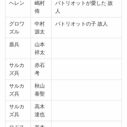
ヘレン
嶋村
パトリオットが愛した 故
侑
人
グロワ
中村
パトリオットの子 故人
ズル
源太
盾兵
山本
祥太
サルカ
赤石
ズ兵
考
サルカ
秋山
ズ兵
泰聖
サルカ
高木
ズ兵
達也