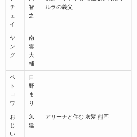
チ
智
ルラの義父
ェ
之
イ
ヤ
南
ン
雲
グ
大
輔
ペ
日
ト
野
ロ
ま
ワ
り
お
魚
アリーナと住む 灰髪 熊耳
じ
建
い