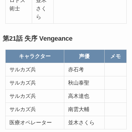
ロドス
並木
術士
さく
ら
第21話 失序 Vengeance
キャラクター
声優
メモ
サルカズ兵
赤石考
サルカズ兵
秋山泰聖
サルカズ兵
高木達也
サルカズ兵
南雲大輔
医療オペレーター
並木さくら