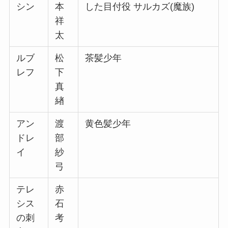
シン
本
した目付役 サルカズ(魔族)
祥
太
ルブ
松
茶髪少年
レフ
下
真
緖
アン
渡
黄色髪少年
ドレ
部
イ
紗
弓
テレ
赤
シス
石
の刺
考