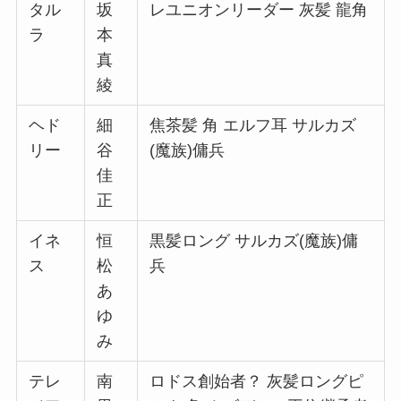
タル
坂
レユニオンリーダー 灰髪 龍角
ラ
本
真
綾
ヘド
細
焦茶髪 角 エルフ耳 サルカズ
リー
谷
(魔族)傭兵
佳
正
イネ
恒
黒髪ロング サルカズ(魔族)傭
ス
松
兵
あ
ゆ
み
テレ
南
ロドス創始者？ 灰髪ロングピ