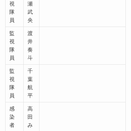
視
瀬
隊
武
員
央
監
渡
視
井
隊
奏
員
斗
監
千
視
葉
隊
航
員
平
感
高
染
田
者
み