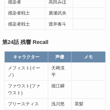
感染者
高田みほ
感染者戦士
廣瀬武央
感染者戦士
渡井奏斗
第24話 残響 Recall
キャラクター
声優
メモ
メフィスト(イー
天﨑滉
ノ)
平
ファウスト(ファ
堀江瞬
ウスト)
プリースティス
浅川悠
茶髪