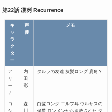
第22話 凛冽 Recurrence
キ
声
メモ
ャ
優
ラ
ク
タ
ー
ア
内
タルラの友達 灰髪ロング 鹿角？
リ
田
ー
彩
ナ
コ
森
白髪ロング エルフ耳 ウルサスの
シ
川
侯爵 ロンメンから追放された タ