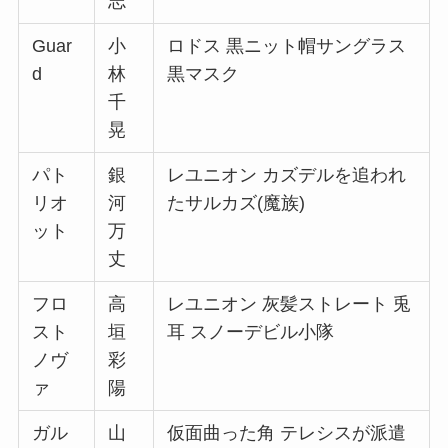
志
Guar
小
ロドス 黒ニット帽サングラス
d
林
黒マスク
千
晃
パト
銀
レユニオン カズデルを追われ
リオ
河
たサルカズ(魔族)
ット
万
丈
フロ
高
レユニオン 灰髪ストレート 兎
スト
垣
耳 スノーデビル小隊
ノヴ
彩
ァ
陽
ガル
山
仮面曲った角 テレシスが派遣