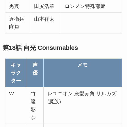
黒蓑
田尻浩章
ロンメン特殊部隊
近衛兵
山本祥太
隊員
第18話 向光 Consumables
キャ
声
メモ
ラク
優
ター
W
竹
レユニオン 灰髪赤角 サルカズ
達
(魔族)
彩
奈