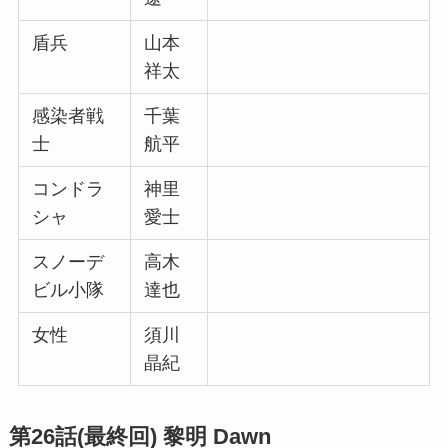
盾兵
山本
祥太
感染者戦
千葉
士
航平
コンドラ
神里
シャ
愛士
スノーデ
高木
ビル小隊
達也
女性
須川
晶紀
第26話(最終回) 黎明 Dawn