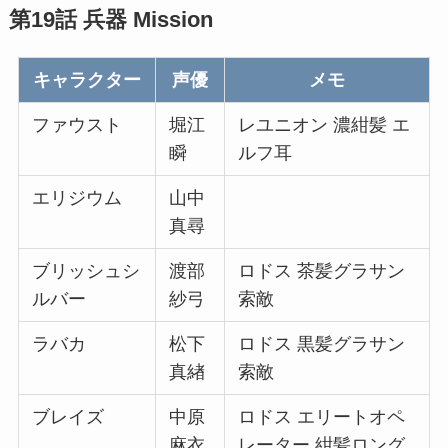
第19話 兵器 Mission
キャラクター
声優
メモ
ファウスト
堀江
レユニオン 濃紺髪 エ
瞬
ルフ耳
エリジウム
山中
真尋
ブリッシュシ
渡部
ロドス 茶髪グラサン
ルバー
紗弓
索敵
ラバカ
松下
ロドス 黒髪グラサン
真緖
索敵
ブレイズ
中原
ロドス エリートオペ
麻衣
レーター 紺髪ロング