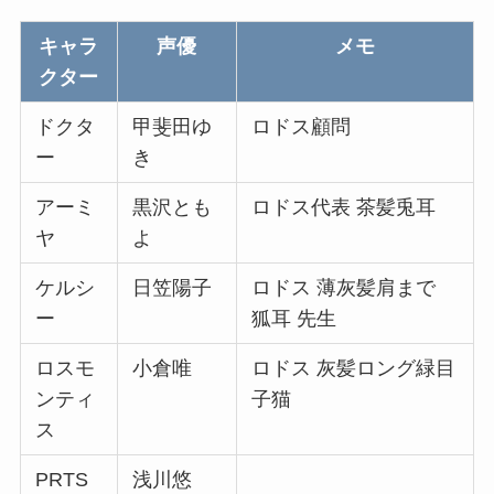
キャラ
声優
メモ
クター
ドクタ
甲斐田ゆ
ロドス顧問
ー
き
アーミ
黒沢とも
ロドス代表 茶髪兎耳
ヤ
よ
ケルシ
日笠陽子
ロドス 薄灰髪肩まで
ー
狐耳 先生
ロスモ
小倉唯
ロドス 灰髪ロング緑目
ンティ
子猫
ス
PRTS
浅川悠