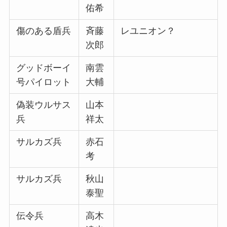
佑希
傷のある盾兵
斉藤
レユニオン？
次郎
グッドボーイ
南雲
号パイロット
大輔
偽装ウルサス
山本
兵
祥太
サルカズ兵
赤石
考
サルカズ兵
秋山
泰聖
伝令兵
高木