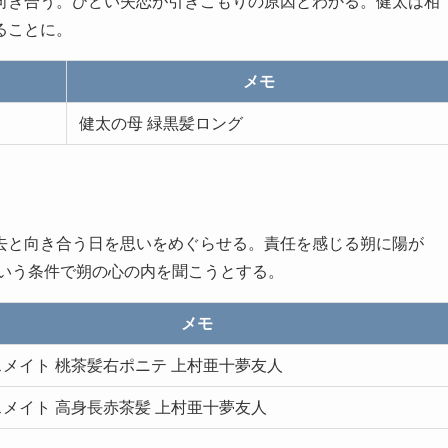
向き合う。ひどい失恋が引きこもりの原因とわかる。健太は相
ることに。
メモ
健太の母 緑黒髪ロング
去と向き合う日を思いをめぐらせる。責任を感じる朔に陽が
という条件で朔の心の内を聞こうとする。
メモ
メイト 桃茶髪右ポニテ 上村亜十夢友人
メイト 高身長赤茶髪 上村亜十夢友人