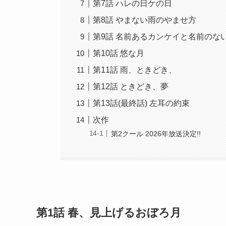
第7話 ハレの日ケの日
第8話 やまない雨のやませ方
第9話 名前あるカンケイと名前のな
第10話 悠な月
第11話 雨、ときどき、
第12話 ときどき、夢
第13話(最終話) 左耳の約束
次作
第2クール 2026年放送決定!!
第1話 春、見上げるおぼろ月