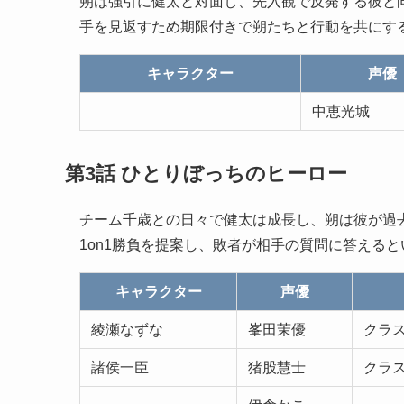
朔は強引に健太と対面し、先入観で反発する彼と
手を見返すため期限付きで朔たちと行動を共にす
キャラクター
声優
中恵光城
第3話 ひとりぼっちのヒーロー
チーム千歳との日々で健太は成長し、朔は彼が過
1on1勝負を提案し、敗者が相手の質問に答える
キャラクター
声優
綾瀬なずな
峯田茉優
クラス
諸侯一臣
猪股慧士
クラス