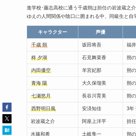
進学校･藤志高校に通う千歳朔は担任の岩波蔵之
ゆえの人間関係や陰口に囲まれる中、同級生と自
キャラクター
声優
千歳 朔
坂田将吾
福井
柊 夕湖
石見舞菜香
朔の
内田優空
羊宮妃那
朔の
青海 陽
大久保瑠美
朔の
七瀬悠月
長谷川育美
朔の
西野明日風
安済知佳
3年
岩波蔵之介
阿座上洋平
担任
水篠和希
土岐隼一
朔の