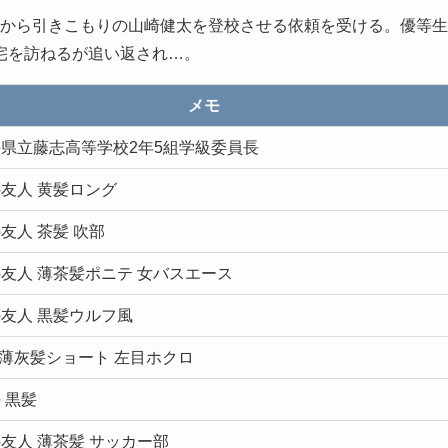
介から引きこもりの山崎健太を登校させる依頼を受ける。優等生
宅を訪ねるが追い返され…。
メモ
県立藤志高等学校2年5組学級委員長
友人 黄髪ロング
友人 茶髪 吹部
友人 薄茶髪ポニテ 女バスエース
友人 黒髪ウルフ風
 薄灰髪ショート 左目ホクロ
 黒髪
友人 薄茶髪 サッカー部