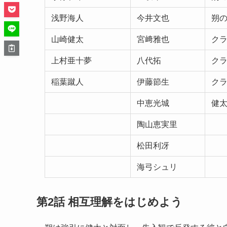
浅野海人
今井文也
朔の
山崎健太
宮﨑雅也
クラ
上村亜十夢
八代拓
クラ
稲葉蹴人
伊藤節生
クラ
中恵光城
健太
陶山恵実里
松田利冴
海弓シュリ
第2話 相互理解をはじめよう