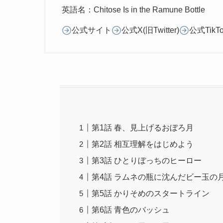
英語名：Chitose Is in the Ramune Bottle
公式サイト
公式X(旧Twitter)
公式TikT
第1話 春、見上げるおぼろ月
第2話 相互理解をはじめよう
第3話 ひとりぼっちのヒーロー
第4話 ラムネの瓶に沈んだビー玉の
第5話 かりそめのスタートライン
第6話 青色のバッシュ