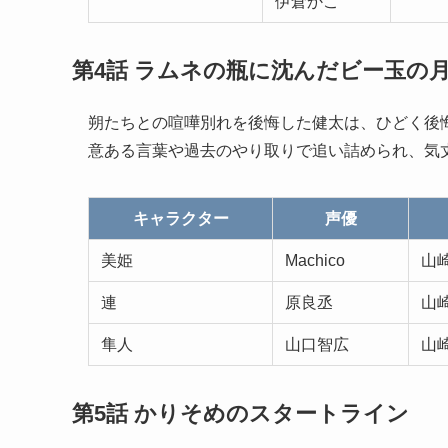
伊倉かこ
第4話 ラムネの瓶に沈んだビー玉の
朔たちとの喧嘩別れを後悔した健太は、ひどく後
意ある言葉や過去のやり取りで追い詰められ、気
キャラクター
声優
美姫
Machico
山
連
原良丞
山
隼人
山口智広
山
第5話 かりそめのスタートライン