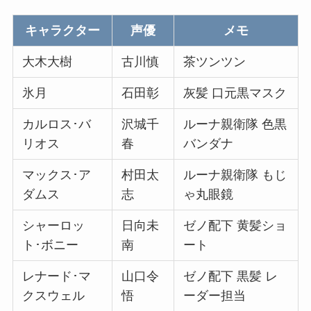
キャラクター
声優
メモ
大木大樹
古川慎
茶ツンツン
氷月
石田彰
灰髪 口元黒マスク
カルロス･バ
沢城千
ルーナ親衛隊 色黒
リオス
春
バンダナ
マックス･ア
村田太
ルーナ親衛隊 もじ
ダムス
志
ゃ丸眼鏡
シャーロッ
日向未
ゼノ配下 黄髪ショ
ト･ボニー
南
ート
レナード･マ
山口令
ゼノ配下 黒髪 レ
クスウェル
悟
ーダー担当