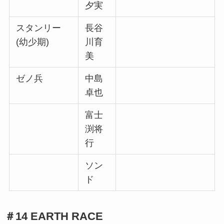
夕実
スタンリー
長谷
(幼少期)
川育
美
ゼノ兵
中島
卓也
富士
渕将
行
ソン
ド
＃14 EARTH RACE