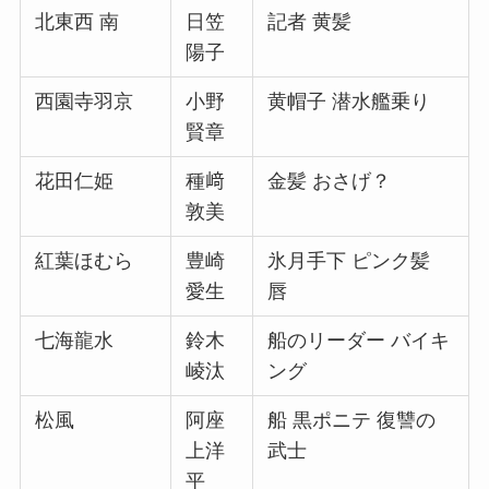
北東西 南
日笠
記者 黄髪
陽子
西園寺羽京
小野
黄帽子 潜水艦乗り
賢章
花田仁姫
種﨑
金髪 おさげ？
敦美
紅葉ほむら
豊崎
氷月手下 ピンク髪
愛生
唇
七海龍水
鈴木
船のリーダー バイキ
崚汰
ング
松風
阿座
船 黒ポニテ 復讐の
上洋
武士
平