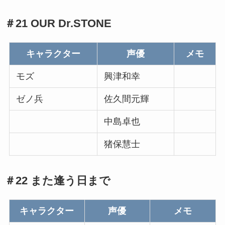
＃21 OUR Dr.STONE
キャラクター
声優
メモ
モズ
興津和幸
ゼノ兵
佐久間元輝
中島卓也
猪保慧士
＃22 また逢う日まで
キャラクター
声優
メモ