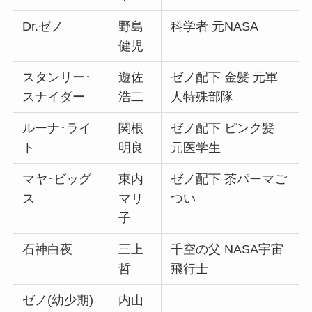
Dr.ゼノ
野島
科学者 元NASA
健児
スタンリー･
遊佐
ゼノ配下 金髪 元軍
スナイダー
浩二
人特殊部隊
ルーナ･ライ
関根
ゼノ配下 ピンク髪
ト
明良
元医学生
マヤ･ビッグ
東内
ゼノ配下 茶パーマご
ス
マリ
つい
子
石神白夜
三上
千空の父 NASA宇宙
哲
飛行士
ゼノ(幼少期)
内山