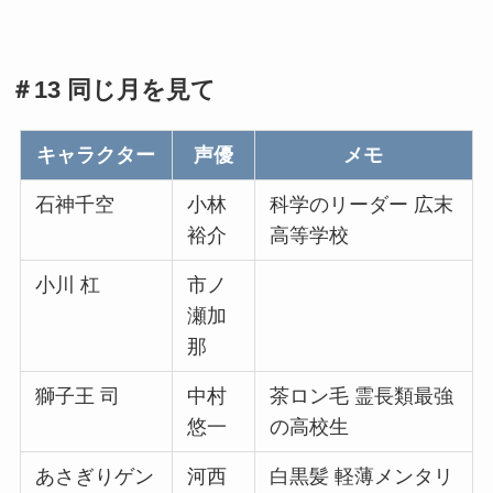
＃13 同じ月を見て
キャラクター
声優
メモ
石神千空
小林
科学のリーダー 広末
裕介
高等学校
小川 杠
市ノ
瀬加
那
獅子王 司
中村
茶ロン毛 霊長類最強
悠一
の高校生
あさぎりゲン
河西
白黒髪 軽薄メンタリ