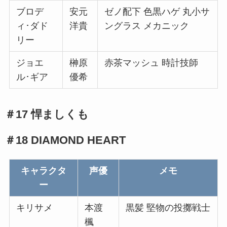
ブロデ
安元
ゼノ配下 色黒ハゲ 丸小サ
ィ･ダド
洋貴
ングラス メカニック
リー
ジョエ
榊原
赤茶マッシュ 時計技師
ル･ギア
優希
＃17 悍ましくも
＃18 DIAMOND HEART
キャラクタ
声優
メモ
ー
キリサメ
本渡
黒髪 堅物の投擲戦士
楓