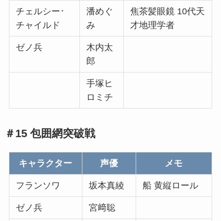
チェルシー･
潘めぐ
焦茶髪眼鏡 10代天
チャイルド
み
才地理学者
ゼノ兵
木内太
郎
手塚ヒ
ロミチ
＃15 包囲網突破戦
キャラクター
声優
メモ
フランソワ
坂本真綾
船 黄縦ロール
ゼノ兵
宮﨑聡