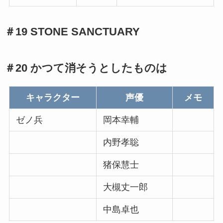
＃19 STONE SANCTUARY
＃20 かつて消そうとしたものは
キャラクター
声優
メモ
ゼノ兵
岡本幸輔
内野孝聡
猪保慧士
大槻丈一郎
中島卓也