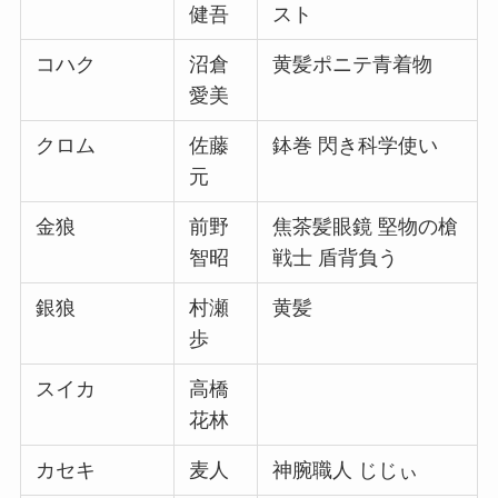
健吾
スト
コハク
沼倉
黄髪ポニテ青着物
愛美
クロム
佐藤
鉢巻 閃き科学使い
元
金狼
前野
焦茶髪眼鏡 堅物の槍
智昭
戦士 盾背負う
銀狼
村瀬
黄髪
歩
スイカ
高橋
花林
カセキ
麦人
神腕職人 じじぃ