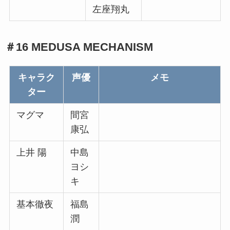
左座翔丸
＃16 MEDUSA MECHANISM
キャラク
声優
メモ
ター
マグマ
間宮
康弘
上井 陽
中島
ヨシ
キ
基本徹夜
福島
潤