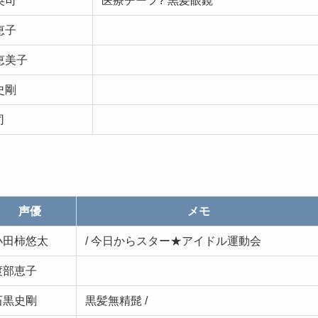
英司
医療チーフ? 黒髪眼鏡
恵子
恵美子
史剛
司
声優
メモ
小田柿悠太
/ 今日からスター★アイドル運動会
渡部恵子
石黒史剛
黒髪無精髭 /