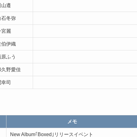
横山遵
白石冬弥
一宮麗
佐伯伊織
廣原ふう
和久野愛佳
関幸司
メモ
New Album｢Boxed｣リリースイベント