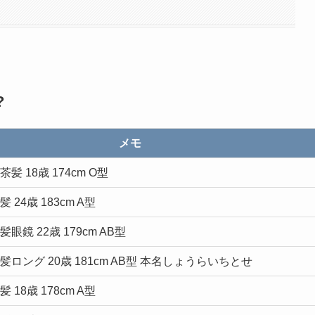
?
メモ
赤茶髪 18歳 174cm O型
緑髪 24歳 183cm A型
紫髪眼鏡 22歳 179cm AB型
 灰髪ロング 20歳 181cm AB型 本名しょうらいちとせ
紺髪 18歳 178cm A型