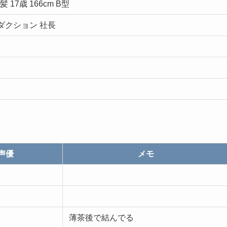
茶髪 17歳 166cm B型
ダクション 社長
声優
メモ
薄茶後で結んでる