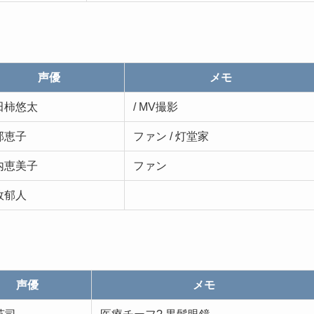
声優
メモ
田柿悠太
/ MV撮影
部恵子
ファン / 灯堂家
内恵美子
ファン
政郁人
声優
メモ