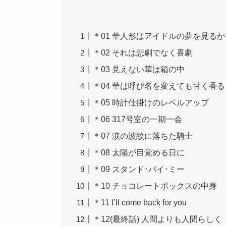
＊01 華人形はアイドルの夢を見るか
＊02 それは悲劇でなく喜劇
＊03 見えない華は箱の中
＊04 華は呼び名を変えても甘く香る
＊05 時計仕掛けのレベルアップ
＊06 317号室の一期一会
＊07 涙の波紋に落ちた騎士
＊08 太陽が目覚める日に
＊09 スタンド･バイ･ミー
＊10 チョコレートボックスの中身
＊11 I’ll come back for you
＊12(最終話) 人間よりも人間らしく