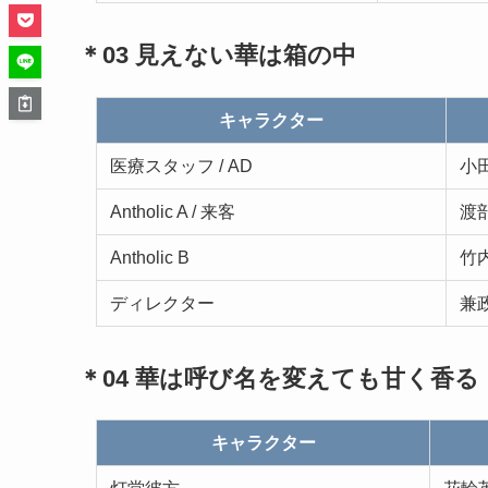
＊03 見えない華は箱の中
キャラクター
医療スタッフ / AD
小
Antholic A / 来客
渡
Antholic B
竹
ディレクター
兼
＊04 華は呼び名を変えても甘く香る
キャラクター