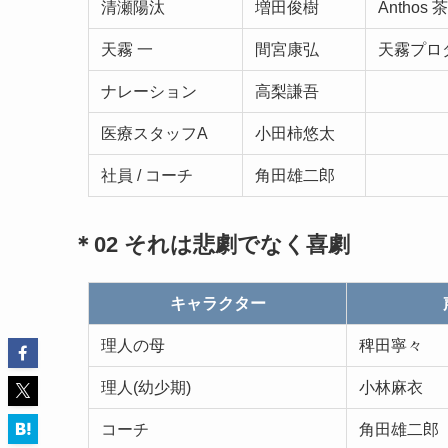
清瀬陽汰
増田俊樹
Anthos 
天霧 一
間宮康弘
天霧プロ
ナレーション
高梨謙吾
医療スタッフA
小田柿悠太
社員 / コーチ
角田雄二郎
＊02 それは悲劇でなく喜劇
キャラクター
理人の母
稗田寧々
理人(幼少期)
小林麻衣
コーチ
角田雄二郎