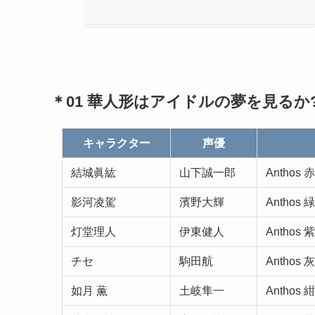
＊01 華人形はアイドルの夢を見るか
キャラクター
声優
結城眞紘
山下誠一郎
Anthos 
影河凌駕
濱野大輝
Anthos 
灯堂理人
伊東健人
Anthos 
チセ
駒田航
Anthos
如月 薫
土岐隼一
Anthos 