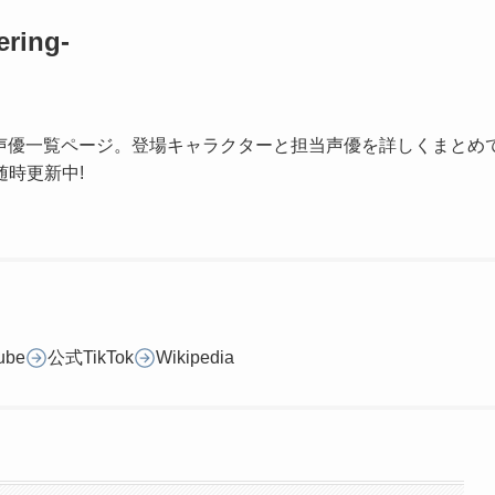
ering-
lowering-」の声優一覧ページ。登場キャラクターと担当声優を詳しくまとめ
時更新中!
ube
公式TikTok
Wikipedia