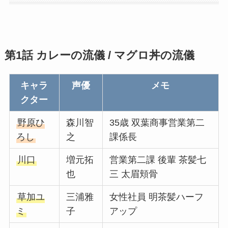
第1話 カレーの流儀 / マグロ丼の流儀
キャラ
声優
メモ
クター
野原ひ
森川智
35歳 双葉商事営業第二
ろし
之
課係長
川口
増元拓
営業第二課 後輩 茶髪七
也
三 太眉頬骨
草加ユ
三浦雅
女性社員 明茶髪ハーフ
ミ
子
アップ