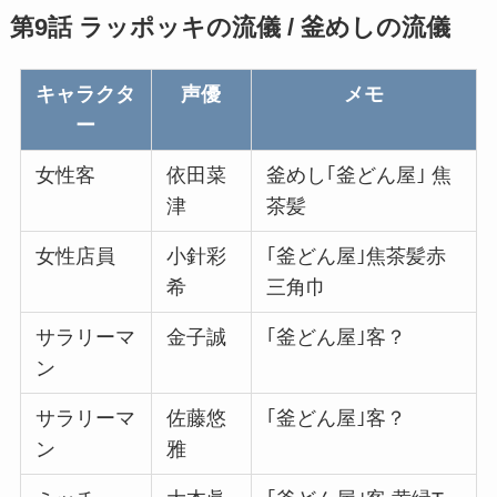
第9話 ラッポッキの流儀 / 釜めしの流儀
キャラクタ
声優
メモ
ー
女性客
依田菜
釜めし｢釜どん屋｣ 焦
津
茶髪
女性店員
小針彩
｢釜どん屋｣焦茶髪赤
希
三角巾
サラリーマ
金子誠
｢釜どん屋｣客？
ン
サラリーマ
佐藤悠
｢釜どん屋｣客？
ン
雅