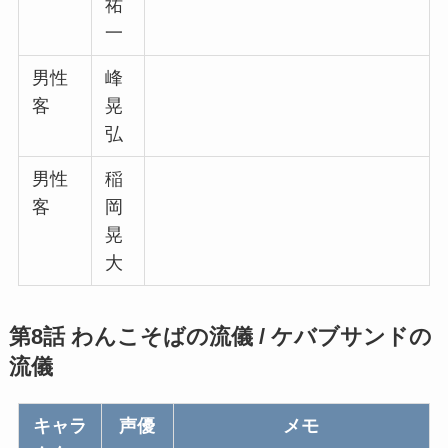
祐
一
男性
峰
客
晃
弘
男性
稲
客
岡
晃
大
第8話 わんこそばの流儀 / ケバブサンドの
流儀
キャラ
声優
メモ