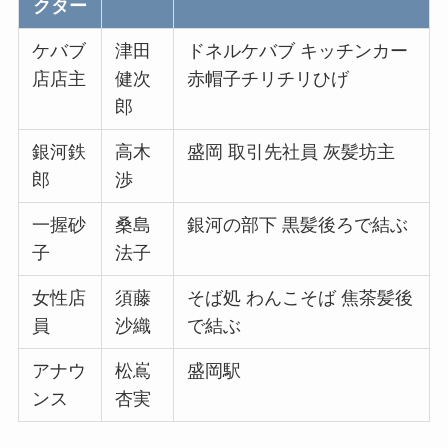
クター
ケバブ
津田
ドネルケバブ キッチンカー
店店主
健次
赤帽子チリチリひげ
郎
銀河鉄
高木
盛岡 取引先社員 灰髪坊主
郎
渉
一握砂
桑島
銀河の部下 黒髪後ろで結ぶ
子
法子
女性店
須藤
そば処 わんこそば 焦茶髪後
員
沙織
で結ぶ
アナウ
松嶌
盛岡駅
ンス
杏実