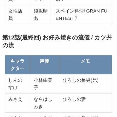
女性店
綾坂晴
スペイン料理｢GRAN FU
員
名
ENTES｣？
第12話(最終回) お好み焼きの流儀 / カツ丼
の流
キャラ
声優
メモ
クター
しんの
小林由美
ひろしの長男(兄)
すけ
子
みさえ
ならはし
ひろしの妻
みき