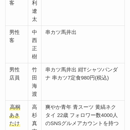
客
利
遼
太
男性
中
串カツ馬井出
客
西
正
樹
男性
竹
串カツ馬井出 紺Tシャツバンダ
店員
田
ナ 串カツ7定食980円(税込)
海
渡
高桐
高
爽やか青年 青スーツ 黄縞ネク
あき
杉
タイ 22歳 フォロワー数4000人
たけ
真
のSNSグルメアカウントを持つ