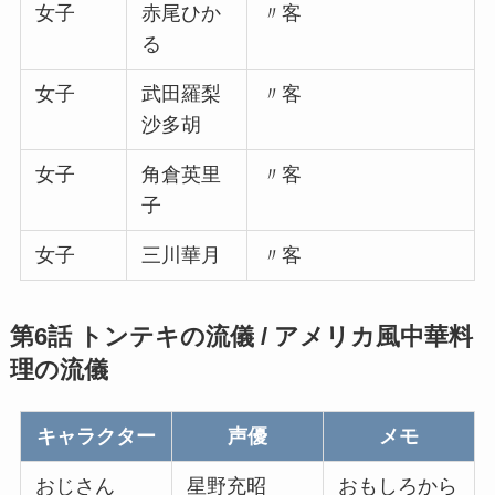
女子
赤尾ひか
〃客
る
女子
武田羅梨
〃客
沙多胡
女子
角倉英里
〃客
子
女子
三川華月
〃客
第6話 トンテキの流儀 / アメリカ風中華料
理の流儀
キャラクター
声優
メモ
おじさん
星野充昭
おもしろから