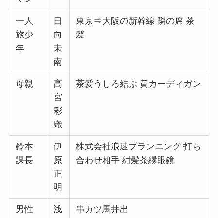
一人
日
東京⇒大阪の新幹線 隣の席 茶
旅少
向
髪
年
未
南
母親
高
茶髪うしろ結ぶ 黄カーディガン
宮
彩
織
鈴本
伊
株式会社浪速プランニング 打ち
課長
原
合わせ相手 紺髪茶縁眼鏡
正
明
男性
浅
串カツ馬井出