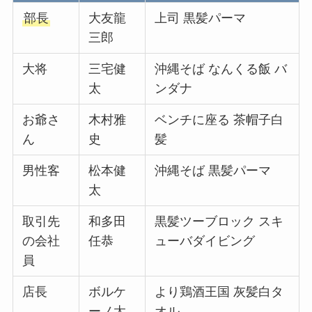
部長
大友龍
上司 黒髪パーマ
三郎
大将
三宅健
沖縄そば なんくる飯 バ
太
ンダナ
お爺さ
木村雅
ベンチに座る 茶帽子白
ん
史
髪
男性客
松本健
沖縄そば 黒髪パーマ
太
取引先
和多田
黒髪ツーブロック スキ
の会社
任恭
ューバダイビング
員
店長
ボルケ
より鶏酒王国 灰髪白タ
ーノ太
オル