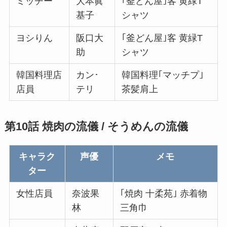
ミッチー
大本眞
｢釜どん屋｣客 黄緑T
基子
シャツ
ヨシりん
阪口大
｢釜どん屋｣客 黄緑T
助
シャツ
韓国料理店
カン･
韓国料理｢マッチプ｣
店員
テリ
茶髪肩上
第10話 焼肉の流儀 / そうめんの流儀
キャラク
声優
メモ
ター
女性店員
奈波果
｢焼肉 十柔苑｣ 赤着物
林
三角巾