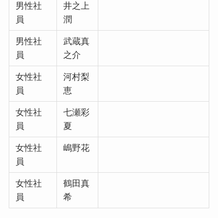
男性社
井之上
員
潤
男性社
武蔵真
員
之介
女性社
河村梨
員
恵
女性社
七瀬彩
員
夏
女性社
嶋野花
員
女性社
鶴田真
員
希