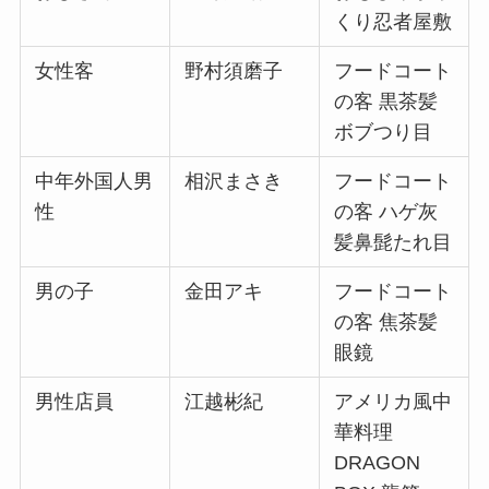
くり忍者屋敷
女性客
野村須磨子
フードコート
の客 黒茶髪
ボブつり目
中年外国人男
相沢まさき
フードコート
性
の客 ハゲ灰
髪鼻髭たれ目
男の子
金田アキ
フードコート
の客 焦茶髪
眼鏡
男性店員
江越彬紀
アメリカ風中
華料理
DRAGON