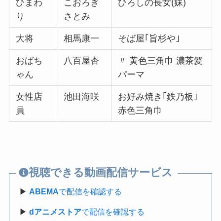
ひまわ
こおろぎ
ひろしの長女(妹)
り
さとみ
大将
相馬康一
そば屋｢旨杉や｣
おばち
八百屋杏
〃 黄色三角巾 濃茶髪
ゃん
パーマ
女性店
池田海咲
お好み焼き｢鉄乃板｣
員
赤色三角巾
視聴できる動画配信サービス
▶
ABEMA
で配信を確認する
▶
dアニメストア
で配信を確認する