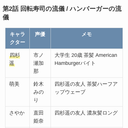
第2話 回転寿司の流儀 / ハンバーガーの流
儀
キャラ
声優
メモ
クター
四杉
市ノ
大学生 20歳 茶髪 American
遥
瀬加
Hamburgerバイト
那
萌美
鈴木
四杉遥の友人 茶髪ハーフア
みの
ップウェーブ
り
さやか
直田
四杉遥の友人 濃灰髪ロング
姫奈