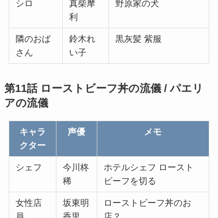
シロ
真柴摩
野原家の犬
利
隣のおば
鈴木れ
黒灰髪 紫服
さん
い子
第11話 ローストビーフ丼の流儀 / パエリ
アの流儀
キャラ
声優
メモ
クター
シェフ
今川柊
ホテルシェフ ロースト
稀
ビーフを切る
女性店
坂東明
ローストビーフ丼のお
員
香里
店？