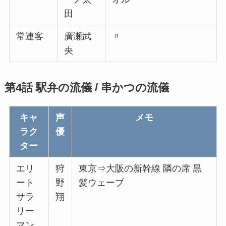
田
常連客
廣瀬武
〃
央
第4話 駅弁の流儀 / 串かつの流儀
キャ
声
メモ
ラク
優
ター
エリ
狩
東京⇒大阪の新幹線 隣の席 黒
ート
野
髪ウェーブ
サラ
翔
リー
マン