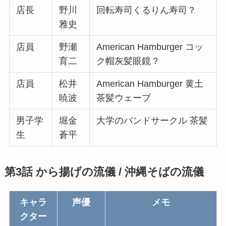
店長
野川
回転寿司くるりん寿司？
雅史
店員
野瀬
American Hamburger コッ
育二
ク帽灰髪眼鏡？
店員
松井
American Hamburger 黄土
暁波
茶髪ウェーブ
男子学
堀金
大学のバンドサークル 茶髪
生
蒼平
第3話 から揚げの流儀 / 沖縄そばの流儀
キャラ
声優
メモ
クター