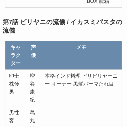
BOX 龍箱
第7話 ビリヤニの流儀 / イカスミパスタの
流儀
キャ
声
メモ
ラク
優
ター
印士
増
本格インド料理 ビリビリヤーニ
株伶
谷
ー オーナー 黒髪パーマたれ目
男
康
紀
男性
烏
客
丸