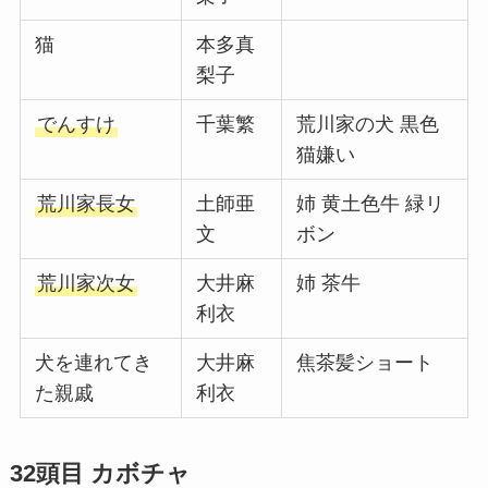
猫
本多真
梨子
でんすけ
千葉繁
荒川家の犬 黒色
猫嫌い
荒川家長女
土師亜
姉 黄土色牛 緑リ
文
ボン
荒川家次女
大井麻
姉 茶牛
利衣
犬を連れてき
大井麻
焦茶髪ショート
た親戚
利衣
32頭目 カボチャ