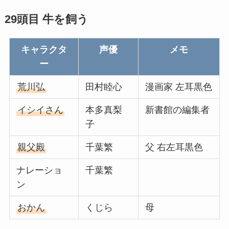
29頭目 牛を飼う
キャラクタ
声優
メモ
ー
荒川弘
田村睦心
漫画家 左耳黒色
イシイさん
本多真梨
新書館の編集者
子
親父殿
千葉繁
父 右左耳黒色
ナレーショ
千葉繁
ン
おかん
くじら
母