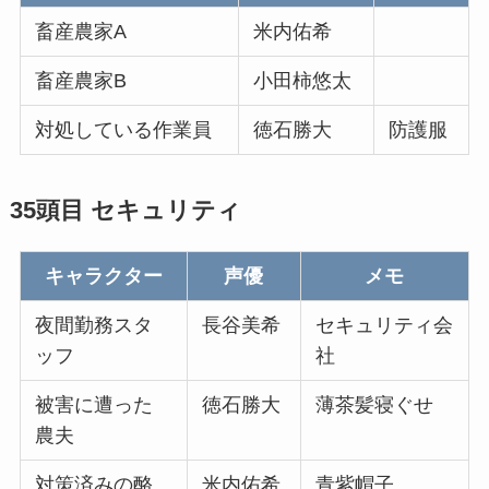
畜産農家A
米内佑希
畜産農家B
小田柿悠太
対処している作業員
徳石勝大
防護服
35頭目 セキュリティ
キャラクター
声優
メモ
夜間勤務スタ
長谷美希
セキュリティ会
ッフ
社
被害に遭った
徳石勝大
薄茶髪寝ぐせ
農夫
対策済みの酪
米内佑希
青紫帽子