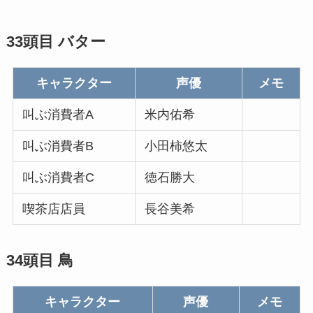
33頭目 バター
キャラクター
声優
メモ
叫ぶ消費者A
米内佑希
叫ぶ消費者B
小田柿悠太
叫ぶ消費者C
徳石勝大
喫茶店店員
長谷美希
34頭目 鳥
キャラクター
声優
メモ