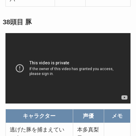
38頭目 豚
キャラクター
声優
メモ
逃げた豚を捕まえてい
本多真梨