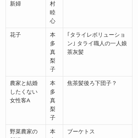
新婦
村
睦
心
花子
本
｢タライレボリューショ
多
ン｣ タライ職人の一人娘
真
茶灰髪
梨
子
農家と結婚
本
焦茶髪後ろ下団子？
したくない
多
女性客A
真
梨
子
野菜農家の
本
ブーケトス