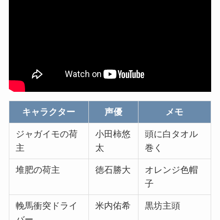
キャラクター
声優
メモ
ジャガイモの荷
小田柿悠
頭に白タオル
主
太
巻く
堆肥の荷主
徳石勝大
オレンジ色帽
子
輓馬衝突ドライ
米内佑希
黒坊主頭
バー