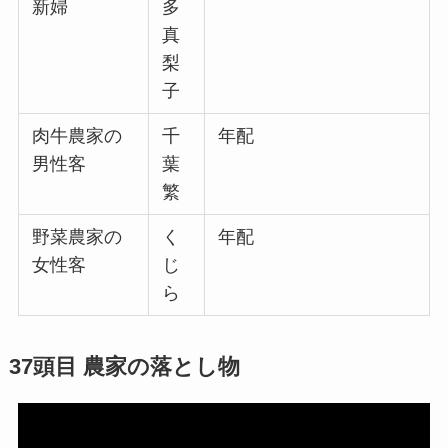
新婦
多
真
梨
子
肉牛農家の
千
年配
男性客
葉
繁
野菜農家の
く
年配
女性客
じ
ら
37頭目 農家の落とし物