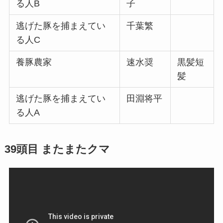
る人B
子
逃げた豚を捕まえてい
千葉繁
る人C
養豚農家
速水奨
黒髪短
髪
逃げた豚を捕まえてい
田淵将平
る人A
39頭目 またまたクマ