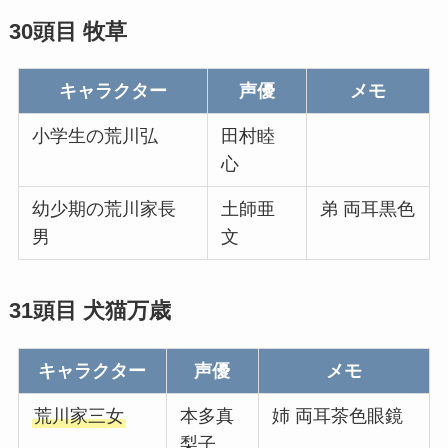
30頭目 牧草
キャラクター
声優
メモ
小学生の荒川弘
田村睦
心
幼少期の荒川家長
土師亜
弟 両耳黒色
男
文
31頭目 犬猫万歳
キャラクター
声優
メモ
荒川家三女
本多真
姉 両耳茶色眼鏡
梨子