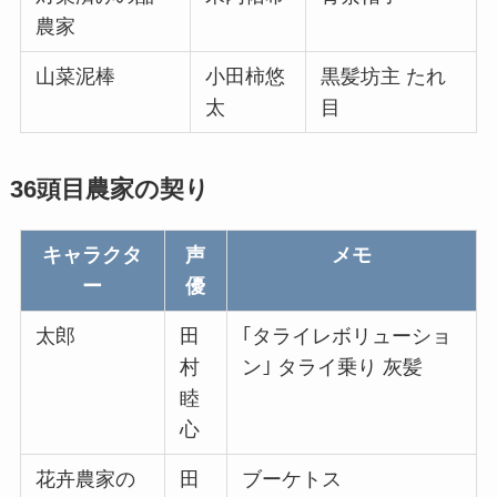
農家
山菜泥棒
小田柿悠
黒髪坊主 たれ
太
目
36頭目農家の契り
キャラクタ
声
メモ
ー
優
太郎
田
｢タライレボリューショ
村
ン｣ タライ乗り 灰髪
睦
心
花卉農家の
田
ブーケトス