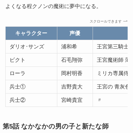
よくなる程クノンの魔術に夢中になる。
スクロールできます
キャラクター
声優
ダリオ･サンズ
浦和希
王宮第三騎士団
ビクト
石毛翔弥
王宮魔術師 薄
ローラ
岡村明香
ミリカ専属侍女
兵士①
吉野貴大
王宮の 青灰色
兵士②
宮崎貴宜
〃
第5話 なかなかの男の子と新たな師