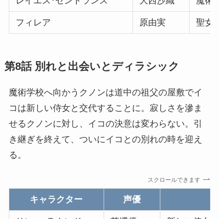
レイエス･セントランス
大西沙織
魔術学
フィレア
原由実
聖女
第8話
別れと出会いとディラシック
魔術学校へ向かうクノンは道中の祖父の屋敷でイ
コは新しい侍女と交代することに。寂しさを滲ま
せるクノンに対し、イコの決意は変わらない。引
き継ぎを終えて、ついにイコとの別れの時を迎え
る。
スクロールできます
キャラクター
声優