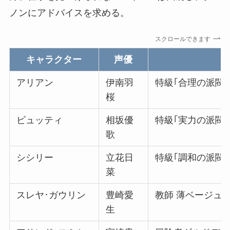
ノンにアドバイスを求める。
スクロールできます
キャラクター
声優
アリアン
伊南羽
特級｢合理の派閥
桜
ビュッティ
相坂優
特級｢実力の派閥
歌
シシリー
立花日
特級｢調和の派閥
菜
スレヤ･ガウリン
豊崎愛
教師 薄ベージュ
生