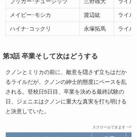
ブッカー･チュージッツ
三野雄大
ライル
メイビー･モシカ
渡辺紘
ライルの
ハイナ･コックリ
永塚拓馬
ライル
第3話 卒業そして次はどうする
クノンとミリカの前に、敵意を隠さず立ちはだか
るライルだが、クノンの紳士的態度にペースを乱
される。登校日5日目、卒業を決める最終試験の
日、ジェニエはクノンに重大な真実を打ち明ける
と決意していた。
スクロールできます