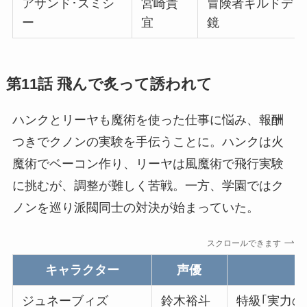
アサンド･スミシ
宮崎貴
冒険者ギルドディ
ー
宜
鏡
第11話 飛んで炙って誘われて
ハンクとリーヤも魔術を使った仕事に悩み、報酬
つきでクノンの実験を手伝うことに。ハンクは火
魔術でベーコン作り、リーヤは風魔術で飛行実験
に挑むが、調整が難しく苦戦。一方、学園ではク
ノンを巡り派閥同士の対決が始まっていた。
スクロールできます
キャラクター
声優
ジュネーブィズ
鈴木裕斗
特級｢実力の