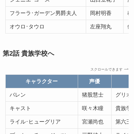
フラーラ･ガーデン男爵夫人
岡村明香
教
オウロ･タウロ
左座翔丸
剣
第2話 貴族学校へ
スクロールできます
キャラクター
声優
バレン
猪股慧士
グリオ
キャスト
咲々木瞳
貴族学
ライル･ヒューグリア
宮瀬尚也
第六王子