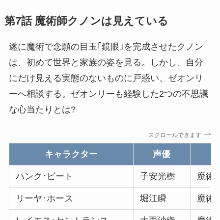
第7話 魔術師クノンは見えている
遂に魔術で念願の目玉｢鏡眼｣を完成させたクノン
は、初めて世界と家族の姿を見る。しかし、自分
にだけ見える実態のないものに戸惑い、ゼオンリ
ーへ相談する。ゼオンリーも経験した2つの不思議
な心当たりとは?
スクロールできます
キャラクター
声優
ハンク･ビート
子安光樹
魔術学
リーヤ･ホース
堀江瞬
魔術