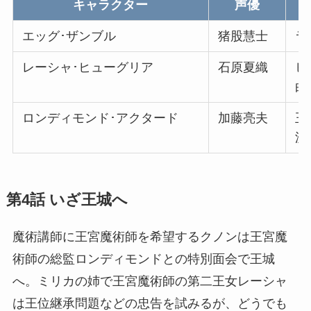
キャラクター
声優
エッグ･ザンブル
猪股慧士
ラ
レーシャ･ヒューグリア
石原夏織
ヒ
白
ロンディモンド･アクタード
加藤亮夫
王
濃
第4話 いざ王城へ
魔術講師に王宮魔術師を希望するクノンは王宮魔
術師の総監ロンディモンドとの特別面会で王城
へ。ミリカの姉で王宮魔術師の第二王女レーシャ
は王位継承問題などの忠告を試みるが、どうでも