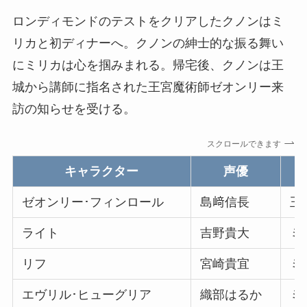
ロンディモンドのテストをクリアしたクノンはミ
リカと初ディナーへ。クノンの紳士的な振る舞い
にミリカは心を掴みまれる。帰宅後、クノンは王
城から講師に指名された王宮魔術師ゼオンリー来
訪の知らせを受ける。
スクロールできます
キャラクター
声優
ゼオンリー･フィンロール
島﨑信長
王
ライト
吉野貴大
ミ
リフ
宮崎貴宜
ミ
エヴリル･ヒューグリア
織部はるか
ミ