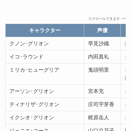
スクロールできます
キャラクター
声優
クノン･グリオン
早見沙織
茶
イコ･ラウンド
内田真礼
ク
ミリカ･ヒューグリア
鬼頭明里
ヒ
薄
アーソン･グリオン
宮本充
ク
ティナリザ･グリオン
庄司宇芽香
ク
イクシオ･グリオン
梶原岳人
ク
ジェニエ･コース
山口立花子
魔