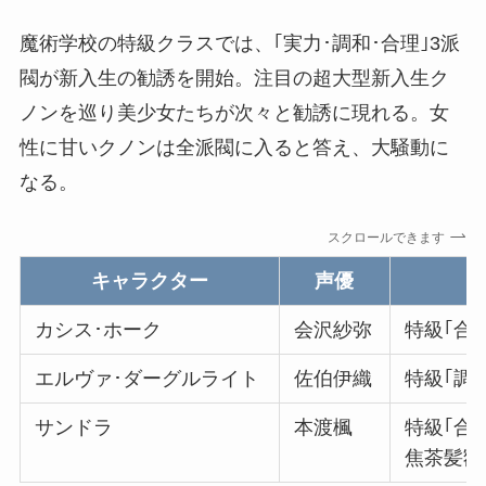
魔術学校の特級クラスでは、｢実力･調和･合理｣3派
閥が新入生の勧誘を開始。注目の超大型新入生ク
ノンを巡り美少女たちが次々と勧誘に現れる。女
性に甘いクノンは全派閥に入ると答え、大騒動に
なる。
スクロールできます
キャラクター
声優
カシス･ホーク
会沢紗弥
特級｢合
エルヴァ･ダーグルライト
佐伯伊織
特級｢調
サンドラ
本渡楓
特級｢合
焦茶髪額