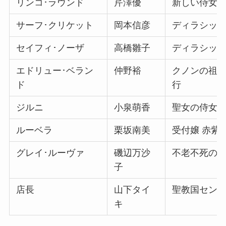
リンコ･ラウンド
芹澤優
新しい侍女 
サーフ･クリケット
岡本信彦
ディラシック
セイフィ･ノーザ
高橋雛子
ディラシック
エドリュー･ベラン
仲野裕
クノンの祖父
ド
行
ジルニ
小泉萌香
聖女の侍女兼
ルーベラ
栗坂南美
受付嬢 赤紫
グレイ･ルーヴァ
磯辺万沙
不老不死の魔
子
店長
山下タイ
聖教国セント
キ