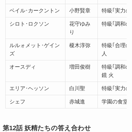
ベイル･カークントン
小野賢章
特級｢実力の
シロト･ロクソン
花守ゆみ
特級｢調和の
り
ルルォメット･ゲイン
榎木淳弥
特級｢合理の
ズ
人
オースディ
増田俊樹
特級｢調和の
鏡 火
エリア･ヘッソン
白川聖
特級｢実力の
シェフ
赤城進
学園の食堂
第12話
妖精たちの答え合わせ