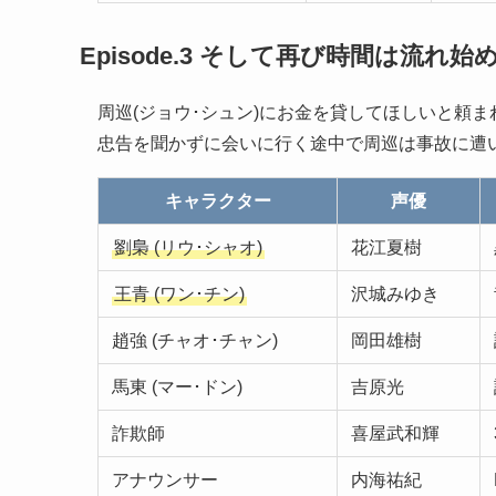
Episode.3 そして再び時間は流れ始め
周巡(ジョウ･シュン)にお金を貸してほしいと頼
忠告を聞かずに会いに行く途中で周巡は事故に遭
キャラクター
声優
劉梟 (リウ･シャオ)
花江夏樹
王青 (ワン･チン)
沢城みゆき
趙強 (チャオ･チャン)
岡田雄樹
馬東 (マー･ドン)
吉原光
詐欺師
喜屋武和輝
アナウンサー
内海祐紀