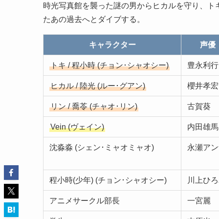
時光写真館を襲った謎の男からヒカルを守り、ト
たあの過去へとダイブする。
キャラクター
声優
トキ / 程小時 (チョン･シャオシー)
豊永利行
ヒカル / 陸光 (ルー･グアン)
櫻井孝宏
リン / 喬苓 (チャオ･リン)
古賀葵
Vein (ヴェイン)
内田雄馬
沈淼淼 (シェン･ミャオミャオ)
永瀬アン
程小時(少年) (チョン･シャオシー)
川上ひろ
アニメサークル部長
一宮麗