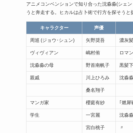
アニメコンベンションで知り合った沈淼淼(シェン
うと奔走する。ヒカルは占卜術で行方を探そうと
キャラクター
声優
周巡 (ジョウ･シュン)
矢野奨吾
濃灰髪
ヴィヴィアン
嶋村侑
ロマン
沈淼淼の母
野首南帆子
黒髪
親戚
川上ひろみ
沈淼
桑名翔子
マンガ家
櫻庭有紗
｢燃犀
学生
一宮麗
沈淼
宮白桃子
〃