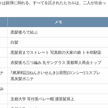
キは銃弾に倒れる。すべてを託されたヒカルは、二人が出会っ
メモ
黒髪後ろで結ぶ
白髪
黒髪肩までストレート 写真館の大家の娘 トキ幼馴染
赤髪後ろ三つ編み 丸サングラス 英都華人商会トップ
ナ
｢燃犀戦記(ねんさいせんき)｣容熙(ロンシー)コスプレ
黒灰髪ポニテ
み
圭都大学 耳付黒ベレー帽 濃茶髪肩上