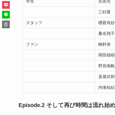
学生
吉原光
三好翼
スタッフ
櫻庭有紗
桑名翔子
ファン
嶋村侑
岡田雄樹
野首南帆
喜屋武和
内海祐紀
Episode.2 そして再び時間は流れ始め