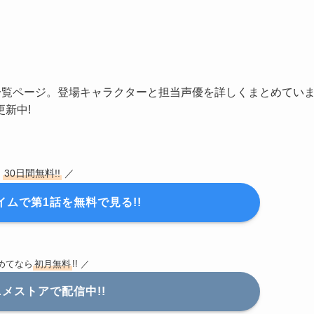
」の声優一覧ページ。登場キャラクターと担当声優を詳しくまとめてい
新中!
＼
30日間無料!!
／
ライムで第1話を無料で見る!!
めてなら
初月無料
!!
／
メストアで配信中!!