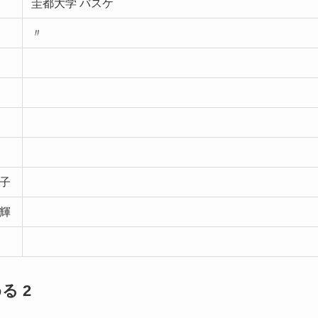
圭都大学 バスケ
〃
子
輝
る 2