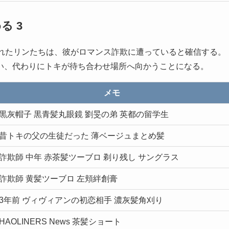
る 3
まれたリンたちは、彼がロマンス詐欺に遭っていると確信する。
い、代わりにトキが待ち合わせ場所へ向かうことになる。
メモ
黒灰帽子 黒青髪丸眼鏡 劉旻の弟 英都の留学生
昔トキの父の生徒だった 薄ベージュまとめ髪
詐欺師 中年 赤茶髪ツーブロ 剃り残し サングラス
詐欺師 黄髪ツーブロ 左頬絆創膏
3年前 ヴィヴィアンの初恋相手 濃灰髪角刈り
HAOLINERS News 茶髪ショート