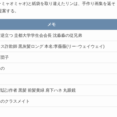
･ミャオミャオ)と紙袋を取り違えたリンは、手作り画集を返そ
提案する。
メモ
逆立つ 圭都大学学生会会長 沈淼淼の従兄弟
ス詐欺師 黒灰髪ロング 本名:李薇薇(リー･ウェイウェイ)
下団子
淼の
戦記｣作者 黒髪 前髪黄緑 肩下ハネ 丸眼鏡
淼のクラスメイト