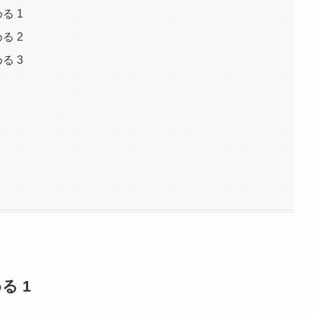
る 1
る 2
る 3
る 1