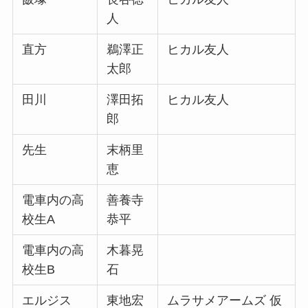
人
直方
鵜澤正
ヒカル友人
太郎
田川
澤田拓
ヒカル友人
郎
先生
末柄里
恵
電車内の高
善養寺
校生A
恭平
電車内の高
木暮晃
校生B
石
エルジス
東地宏
ムラサメアームズ 仮