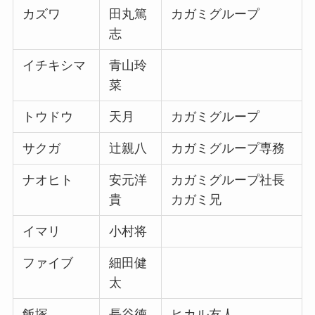
カズワ
田丸篤
カガミグループ
志
イチキシマ
青山玲
菜
トウドウ
天月
カガミグループ
サクガ
辻親八
カガミグループ専務
ナオヒト
安元洋
カガミグループ社長
貴
カガミ兄
イマリ
小村将
ファイブ
細田健
太
飯塚
長谷徳
ヒカル友人