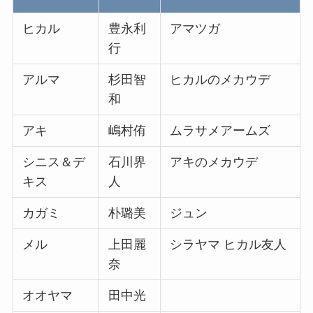
ヒカル
豊永利
アマツガ
行
アルマ
杉田智
ヒカルのメカウデ
和
アキ
嶋村侑
ムラサメアームズ
シニス＆デ
石川界
アキのメカウデ
キス
人
カガミ
朴璐美
ジュン
メル
上田麗
シラヤマ ヒカル友人
奈
オオヤマ
田中光