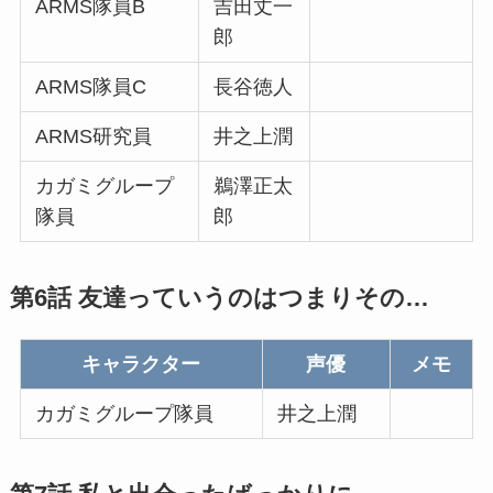
ARMS隊員B
吉田丈一
郎
ARMS隊員C
長谷徳人
ARMS研究員
井之上潤
カガミグループ
鵜澤正太
隊員
郎
第6話 友達っていうのはつまりその…
キャラクター
声優
メモ
カガミグループ隊員
井之上潤