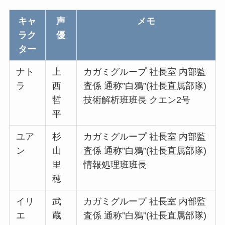
キャ
声
メモ
ラク
優
ター
ナト
上
カガミグループ 社長室 内部監
ラ
西
査係 通称”白鴉”(社長直属部隊)
哲
技術解析班班長 クエン2号
平
ユア
杉
カガミグループ 社長室 内部監
ン
山
査係 通称”白鴉”(社長直属部隊)
里
情報処理班班長
穂
イリ
武
カガミグループ 社長室 内部監
エ
蔵
査係 通称”白鴉”(社長直属部隊)