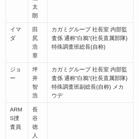
太
朗
イマ
田
カガミグループ 社長室 内部監
ダ
尻
査係 通称”白鴉”(社長直属部隊)
浩
特殊調査班総長(自称)
章
ジョ
坪
カガミグループ 社長室 内部監
ー
井
査係 通称”白鴉”(社長直属部隊)
智
特殊調査班副総長(自称) メカ
浩
ウデ
ARM
長
S捜
谷
査員
徳
人