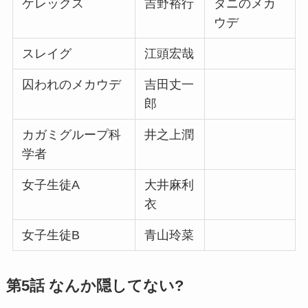
ケレックス
吉野裕行
タニのメカ
ウデ
スレイグ
江頭宏哉
囚われのメカウデ
吉田丈一
郎
カガミグループ科
井之上潤
学者
女子生徒A
大井麻利
衣
女子生徒B
青山玲菜
第5話 なんか隠してない?