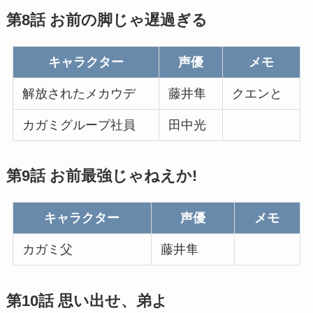
第8話 お前の脚じゃ遅過ぎる
キャラクター
声優
メモ
解放されたメカウデ
藤井隼
クエンと
カガミグループ社員
田中光
第9話 お前最強じゃねえか!
キャラクター
声優
メモ
カガミ父
藤井隼
第10話 思い出せ、弟よ