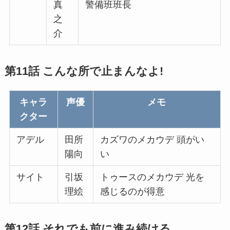
真
警備班班長
之
介
第11話 こんな所で止まんなよ!
キャラ
声優
メモ
クター
アデル
田所
カズワのメカウデ 頭がい
陽向
い
サイト
引坂
トゥースのメカウデ 光を
理絵
感じるのが得意
第12話 それでも前に進み続ける