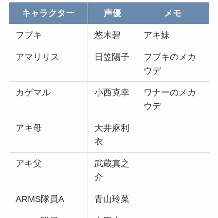
キャラクター
声優
メモ
フブキ
悠木碧
アキ妹
アマリリス
日笠陽子
フブキのメカ
ウデ
カゲマル
小西克幸
ワナーのメカ
ウデ
アキ母
大井麻利
衣
アキ父
武蔵真之
介
ARMS隊員A
青山玲菜