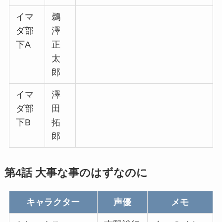
イマ
鵜
ダ部
澤
下A
正
太
郎
イマ
澤
ダ部
田
下B
拓
郎
第4話 大事な事のはずなのに
キャラクター
声優
メモ