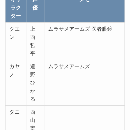
ラク
優
ター
クエ
上
ムラサメアームズ 医者眼鏡
ン
西
哲
平
カヤ
遠
ムラサメアームズ
ノ
野
ひ
か
る
タニ
西
山
宏