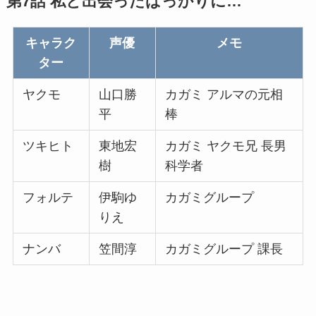
第7話 私と出会ったばっかりに…
キャラク
声優
メモ
ター
ヤクモ
山口勝
カガミ アルマの元相
平
棒
ツキヒト
東地宏
カガミ ヤクモ兄 長男
樹
科学者
フォルテ
伊駒ゆ
カガミグループ
りえ
ナンバ
笠間淳
カガミグループ 課長