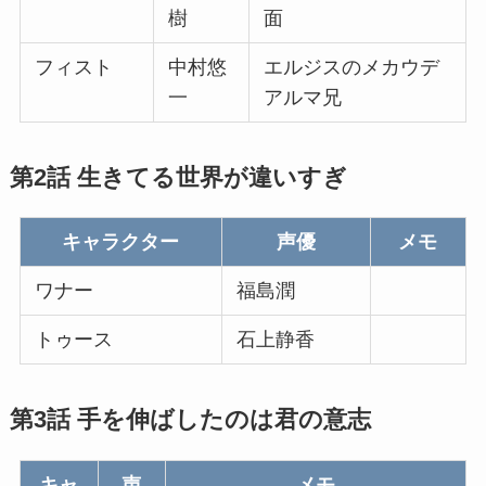
樹
面
フィスト
中村悠
エルジスのメカウデ
一
アルマ兄
第2話 生きてる世界が違いすぎ
キャラクター
声優
メモ
ワナー
福島潤
トゥース
石上静香
第3話 手を伸ばしたのは君の意志
キャ
声
メモ