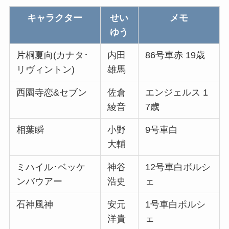
キャラクター
せい
メモ
ゆう
片桐夏向(カナタ･
内田
86号車赤 19歳
リヴィントン)
雄馬
西園寺恋&セブン
佐倉
エンジェルス 1
綾音
7歳
相葉瞬
小野
9号車白
大輔
ミハイル･ベッケ
神谷
12号車白ボルシ
ンバウアー
浩史
ェ
石神風神
安元
1号車白ポルシ
洋貴
ェ