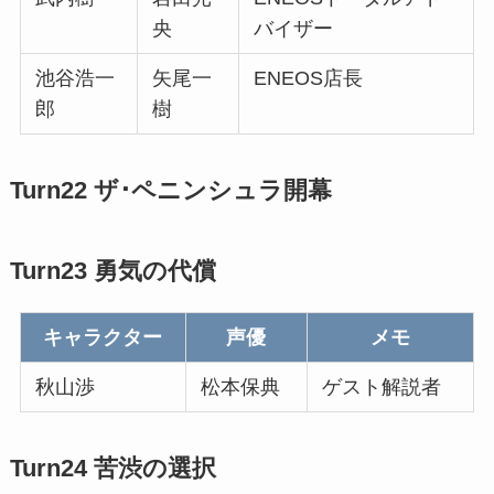
央
バイザー
池谷浩一
矢尾一
ENEOS店長
郎
樹
Turn22 ザ･ペニンシュラ開幕
Turn23 勇気の代償
キャラクター
声優
メモ
秋山渉
松本保典
ゲスト解説者
Turn24 苦渋の選択