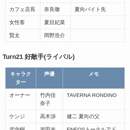
カフェ店長
奈良徹
夏向バイト先
女性客
夏目妃菜
賢太
岡野浩介
Turn21 好敵手(ライバル)
キャラク
声優
メモ
ター
オーナー
竹内佳
TAVERNA RONDINO
奈子
ケンジ
高木渉
健二 夏向の父
武内樹
岩田光
ENEOSトータルアド