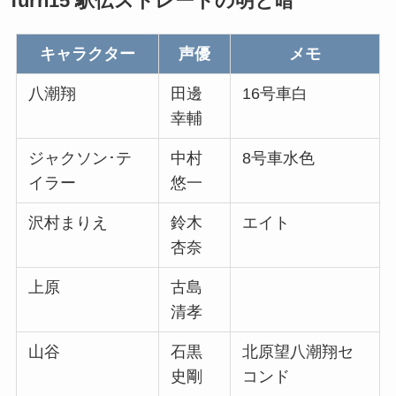
Turn15 駅伝ストレートの明と暗
キャラクター
声優
メモ
八潮翔
田邊
16号車白
幸輔
ジャクソン･テ
中村
8号車水色
イラー
悠一
沢村まりえ
鈴木
エイト
杏奈
上原
古島
清孝
山谷
石黒
北原望八潮翔セ
史剛
コンド