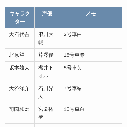
キャラク
声優
メモ
ター
大石代吾
浪川大
3号車白
輔
北原望
芹澤優
18号車赤
坂本雄大
櫻井ト
5号車黄
オル
大谷洋介
石川界
7号車緑
人
前園和宏
宮園拓
13号車白
夢