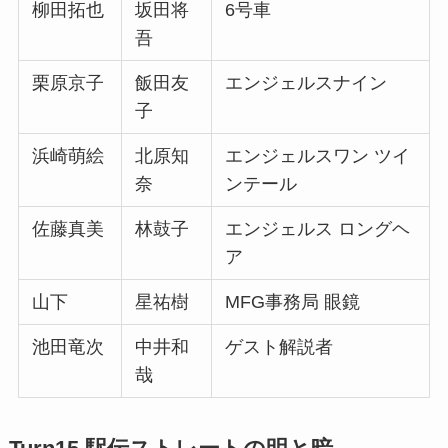
柳田拓也
坂田将
6号車
吾
栗原京子
飯田友
エンジェルスナイン
子
浜崎萌絵
北原知
エンジェルスワン ツイ
奈
ンテール
佐藤真美
林鼓子
エンジェルス ロングヘ
ア
山下
星祐樹
MFG事務局 眼鏡
池田竜次
中井和
ゲスト解説者
哉