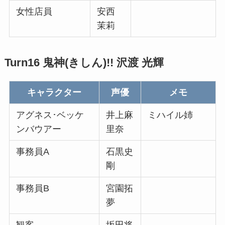
女性店員
安西
茉莉
Turn16 鬼神(きしん)!! 沢渡 光輝
キャラクター
声優
メモ
アグネス･ベッケ
井上麻
ミハイル姉
ンバウアー
里奈
事務員A
石黒史
剛
事務員B
宮園拓
夢