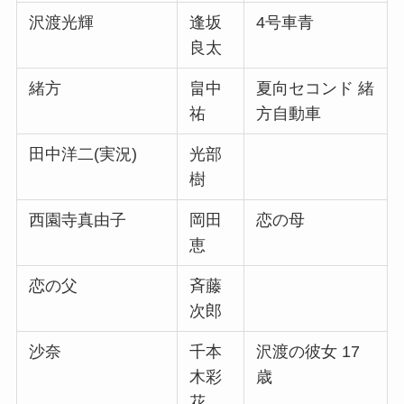
沢渡光輝
逢坂
4号車青
良太
緒方
畠中
夏向セコンド 緒
祐
方自動車
田中洋二(実況)
光部
樹
西園寺真由子
岡田
恋の母
恵
恋の父
斉藤
次郎
沙奈
千本
沢渡の彼女 17
木彩
歳
花