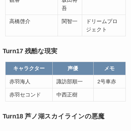
観客
坂田将
吾
高橋啓介
関智一
ドリームプロ
ジェクト
Turn17 残酷な現実
キャラクター
声優
メモ
赤羽海人
諏訪部順一
2号車赤
赤羽セコンド
中西正樹
Turn18 芦ノ湖スカイラインの悪魔