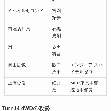
ミハイルセコンド
宮園
拓夢
料理店店員
石黒
史剛
男
坂田
将吾
奥山広也
阪口
エンジニア スパ
周平
イラルゼロ
上有史浩
細井
MFG東京本部
治
統括本部長
Turn14 4WDの攻勢