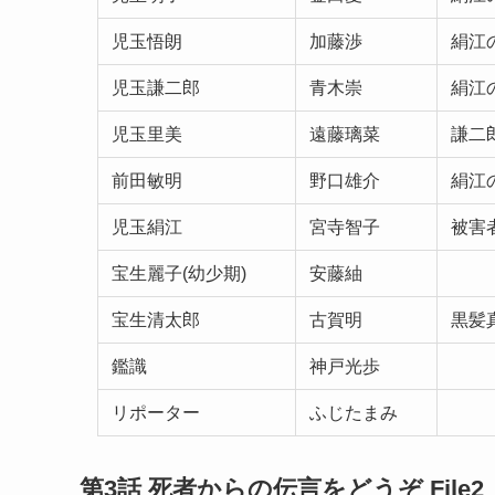
児玉悟朗
加藤渉
絹江
児玉謙二郎
青木崇
絹江
児玉里美
遠藤璃菜
謙二
前田敏明
野口雄介
絹江
児玉絹江
宮寺智子
被害
宝生麗子(幼少期)
安藤紬
宝生清太郎
古賀明
黒髪
鑑識
神戸光歩
リポーター
ふじたまみ
第3話 死者からの伝言をどうぞ File2