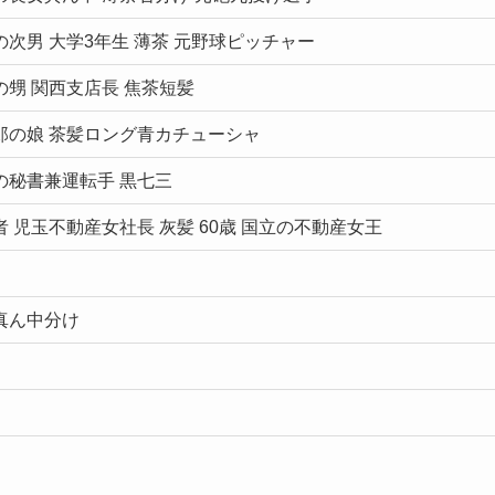
の次男 大学3年生 薄茶 元野球ピッチャー
の甥 関西支店長 焦茶短髪
郎の娘 茶髪ロング青カチューシャ
の秘書兼運転手 黒七三
者 児玉不動産女社長 灰髪 60歳 国立の不動産女王
真ん中分け