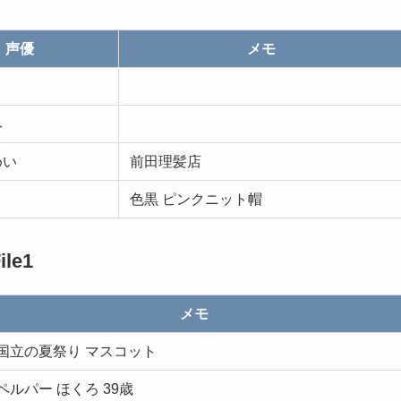
声優
メモ
み
めい
前田理髪店
色黒 ピンクニット帽
le1
メモ
国立の夏祭り マスコット
ペルパー ほくろ 39歳