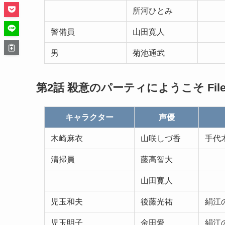
所河ひとみ
警備員
山田寛人
男
菊池通武
第2話 殺意のパーティにようこそ File
キャラクター
声優
木崎麻衣
山咲しづ香
手代
清掃員
藤高智大
山田寛人
児玉和夫
後藤光祐
絹江
児玉明子
金田愛
絹江