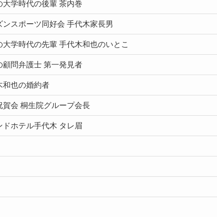
の大学時代の後輩 茶内巻
ズンスポーツ同好会 手代木家長男
の大学時代の先輩 手代木和也のいとこ
の顧問弁護士 第一発見者
木和也の婚約者
祝賀会 桐生院グループ会長
ンドホテル手代木 タレ眉