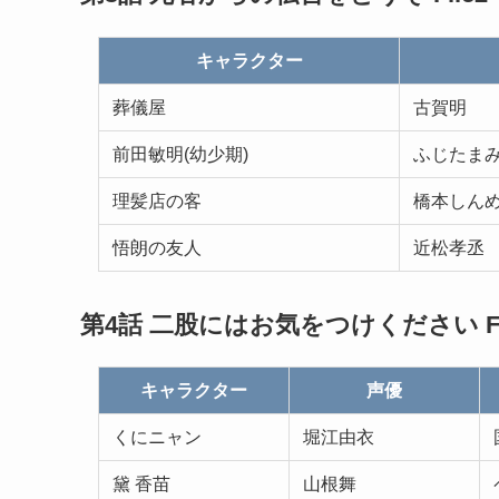
キャラクター
葬儀屋
古賀明
前田敏明(幼少期)
ふじたま
理髪店の客
橋本しん
悟朗の友人
近松孝丞
第4話 二股にはお気をつけください Fi
キャラクター
声優
くにニャン
堀江由衣
黛 香苗
山根舞