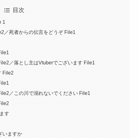
目次
 1
e2／死者からの伝言をどうぞ File1
le1
e2／落とし主はVtuberでございます File1
ile2
le1
le2／この川で溺れないでください File1
le2
います
ございますか