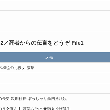
2／死者からの伝言をどうぞ File1
メモ
木和也の元彼女 濃茶
の長男 次期社長 ぼっちゃり黒四角眼鏡
の長女真ん中 薄茶右分け 元砲丸投げ選手