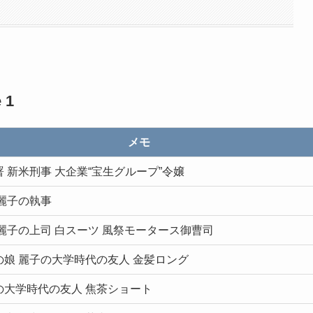
 1
メモ
 新米刑事 大企業“宝生グループ”令嬢
 麗子の執事
 麗子の上司 白スーツ 風祭モータース御曹司
の娘 麗子の大学時代の友人 金髪ロング
の大学時代の友人 焦茶ショート