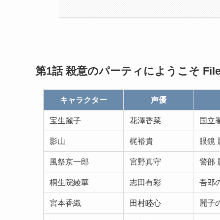
第1話 殺意のパーティにようこそ File
キャラクター
声優
宝生麗子
花澤香菜
国立署
影山
梶裕貴
眼鏡
風祭京一郎
宮野真守
警部
桐生院綾華
志田有彩
吾郎
宮本香織
田村睦心
麗子