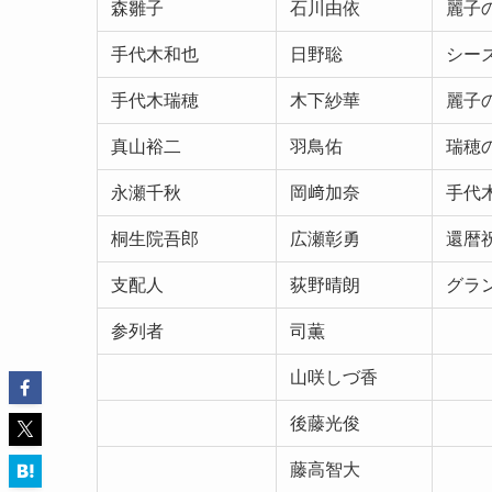
森雛子
石川由依
麗子
手代木和也
日野聡
シー
手代木瑞穂
木下紗華
麗子
真山裕二
羽鳥佑
瑞穂
永瀬千秋
岡﨑加奈
手代
桐生院吾郎
広瀬彰勇
還暦
支配人
荻野晴朗
グラ
参列者
司薫
山咲しづ香
後藤光俊
藤高智大