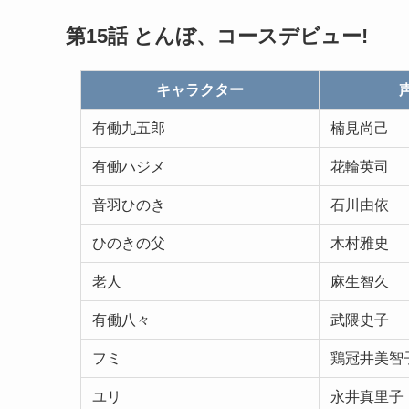
第15話 とんぼ、コースデビュー!
キャラクター
有働九五郎
楠見尚己
有働ハジメ
花輪英司
音羽ひのき
石川由依
ひのきの父
木村雅史
老人
麻生智久
有働八々
武隈史子
フミ
鶏冠井美智
ユリ
永井真里子