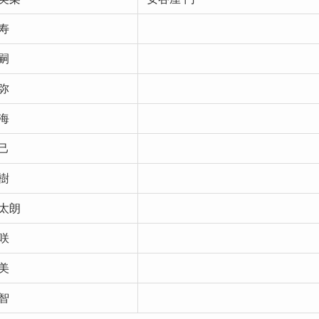
寿
嗣
弥
海
己
樹
太朗
咲
美
智