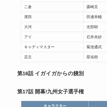
二倉
露崎亘
濱田
田邊幸輔
大河
光部樹
アイ
石井未紗
キャディマスター
菊池通武
店主
星祐樹
第16話 イガイガからの餞別
第17話 開幕!九州女子選手権
キャラクター