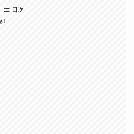
目次
き!