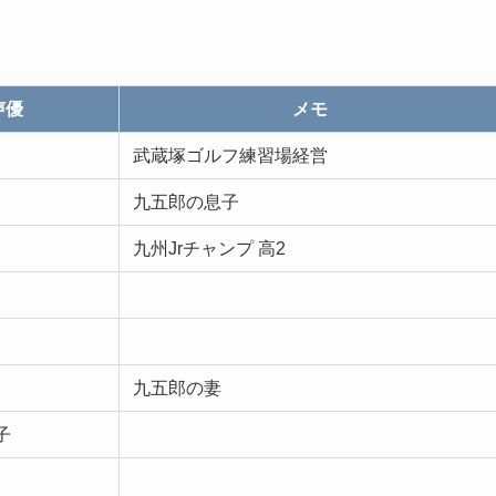
声優
メモ
武蔵塚ゴルフ練習場経営
九五郎の息子
九州Jrチャンプ 高2
九五郎の妻
子