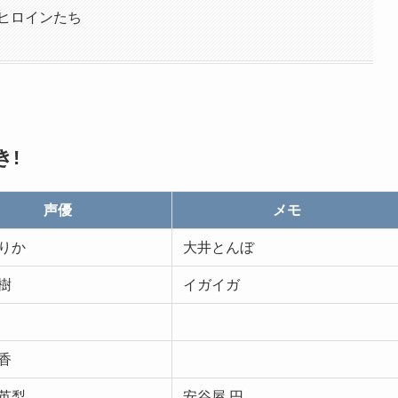
のヒロインたち
き!
声優
メモ
りか
大井とんぼ
樹
イガイガ
香
英梨
安谷屋 円