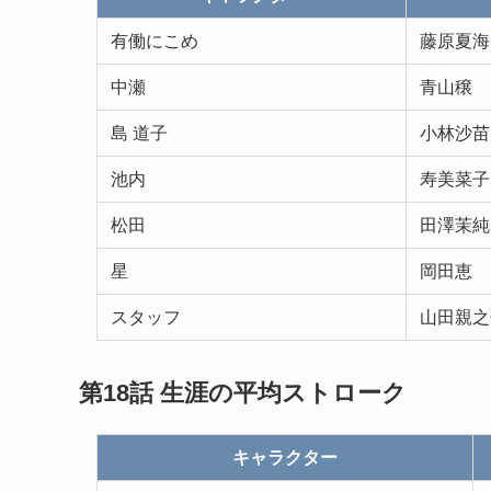
有働にこめ
藤原夏海
中瀬
青山穣
島 道子
小林沙苗
池内
寿美菜子
松田
田澤茉純
星
岡田恵
スタッフ
山田親之
第18話 生涯の平均ストローク
キャラクター