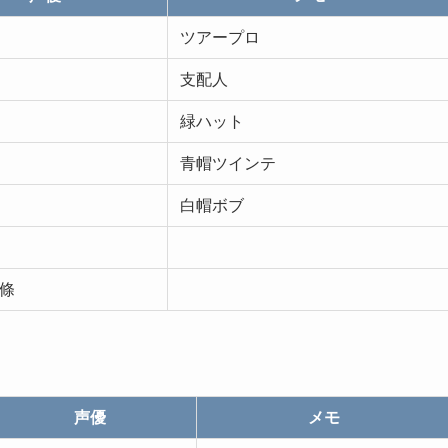
ツアープロ
支配人
緑ハット
青帽ツインテ
白帽ボブ
條
声優
メモ