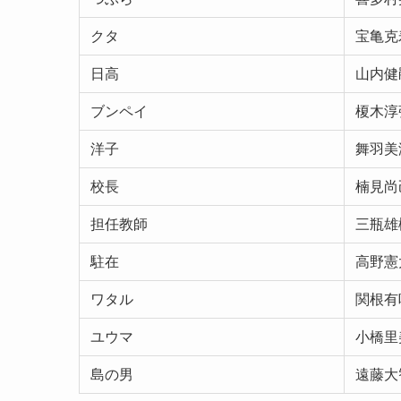
クタ
宝亀克
日高
山内健
ブンペイ
榎木淳
洋子
舞羽美
校長
楠見尚
担任教師
三瓶雄
駐在
高野憲
ワタル
関根有
ユウマ
小橋里
島の男
遠藤大