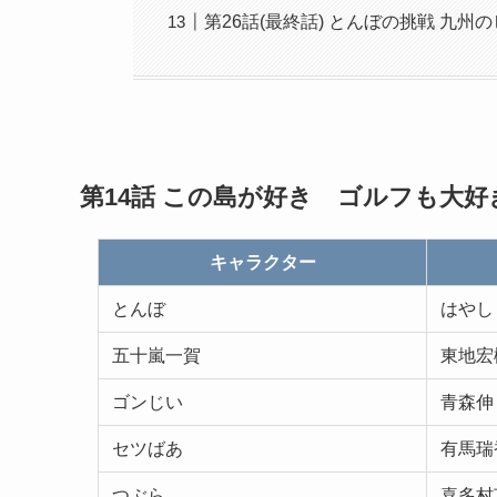
第26話(最終話) とんぼの挑戦 九州
第14話 この島が好き ゴルフも大好
キャラクター
とんぼ
はやし
五十嵐一賀
東地宏
ゴンじい
青森伸
セツばあ
有馬瑞
つぶら
喜多村