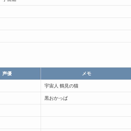
声優
メモ
宇宙人 鶴見の猫
黒おかっぱ