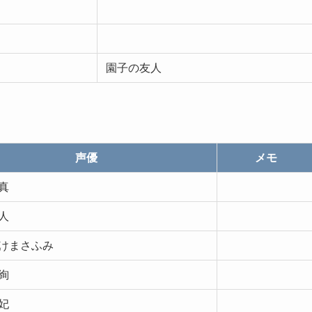
園子の友人
声優
メモ
真
人
けまさふみ
絢
妃