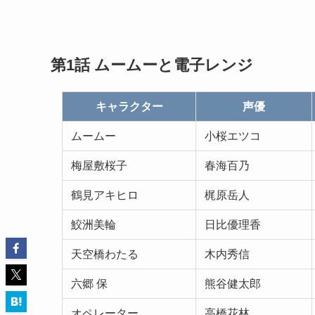
第1話
ムームーと電子レンジ
キャラクター
声優
ムームー
小桜エツコ
梅屋敷桜子
春海百乃
鶴見アキヒロ
梶原岳人
鮫洲美輪
日比優理香
天空橋わたる
木内秀信
六郷 保
熊谷健太郎
オペレーター
高橋花林