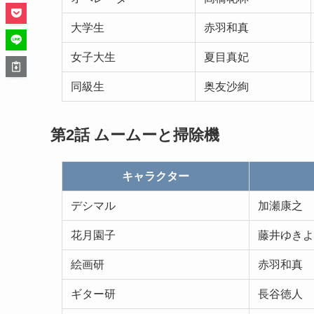
大学生
赤羽和真
女子大生
夏目真妃
同級生
奥友沙絢
第2話
ムームーと掃除機
キャラクター
デシマル
加瀬康之
花月園子
藤井ゆきよ
絵画研
赤羽和真
ギター研
長谷徳人