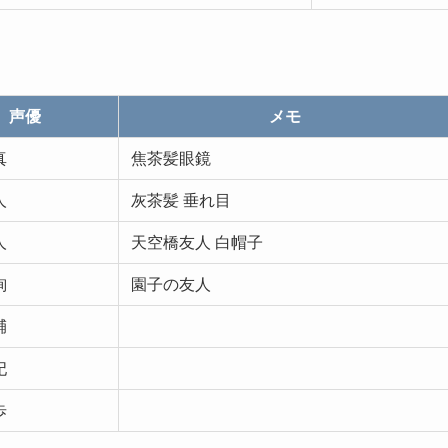
声優
メモ
真
焦茶髪眼鏡
人
灰茶髪 垂れ目
人
天空橋友人 白帽子
絢
園子の友人
輔
妃
歩