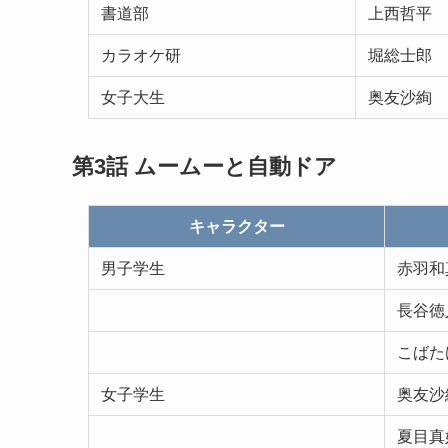
書道部
上西哲平
カラオケ研
堀総士郎
女子大生
奥友沙絢
第3話
ムームーと自動ドア
キャラクター
男子学生
赤羽和
長谷徳
こばた
女子学生
奥友沙
夏目真