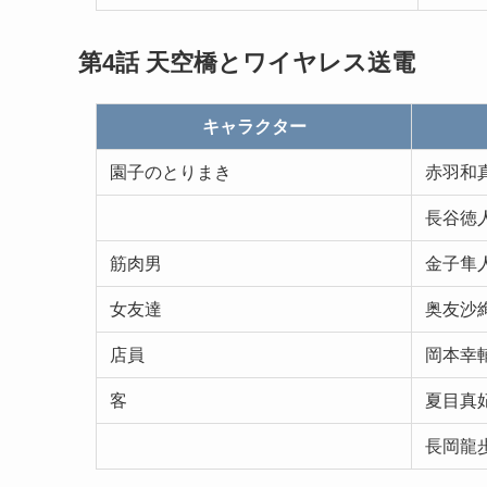
第4話
天空橋とワイヤレス送電
キャラクター
園子のとりまき
赤羽和
長谷徳
筋肉男
金子隼
女友達
奥友沙
店員
岡本幸
客
夏目真
長岡龍