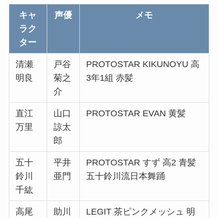
キャ
声優
メモ
ラク
ター
清瀬
戸谷
PROTOSTAR KIKUNOYU 高
明良
菊之
3年1組 赤髪
介
直江
山口
PROTOSTAR EVAN 黄髪
万里
諒太
郎
五十
平井
PROTOSTAR すず 高2 青髪
鈴川
亜門
五十鈴川流日本舞踊
千紘
高尾
助川
LEGIT 茶ピンクメッシュ 明