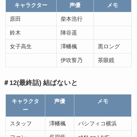
キャラクター
声優
メモ
原田
柴本浩行
鈴木
陣谷遥
女子高生
澤幡楓
黒ロング
伊吹誓乃
茶眼鏡
＃12(最終話) 結ばないと
キャラクタ
声優
メモ
ー
スタッフ
澤幡楓
パシフィコ横浜