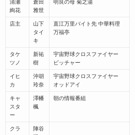
清瀬
倉田
明良の母 菊之湯
絢花
雅世
店主
山下
直江万里バイト先 中華料理
タイ
万福亭
キ
タケ
新祐
宇宙野球クロスファイヤー
ツノ
樹
ピッチャー
イヒ
沖胡
宇宙野球クロスファイヤー
カ
玲奈
オッドアイ
キャ
澤幡
朝の情報番組
スタ
楓
ー
クラ
陣谷