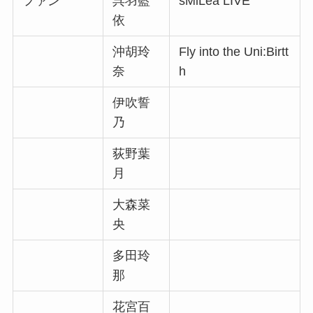
ファン
呉羽藍
sMiLea LIVE
依
沖胡玲
Fly into the Uni:Birtt
奈
h
伊吹誓
乃
荻野葉
月
大森菜
央
多田玲
那
花宮百