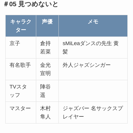
＃05 見つめないと
キャラク
声優
メモ
ター
京子
倉持
sMiLeaダンスの先生 黄
若菜
髪
有名歌手
金光
外人ジャズシンガー
宣明
TVスタ
陣谷
ッフ
遥
マスター
木村
ジャズバー 名サックスプ
隼人
レイヤー