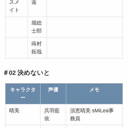
スメ
遥
イト
堀総
士郎
蒔村
拓哉
＃02 決めないと
キャラクタ
声優
メモ
ー
晴美
呉羽藍
須恵晴美 sMiLea事
依
務員