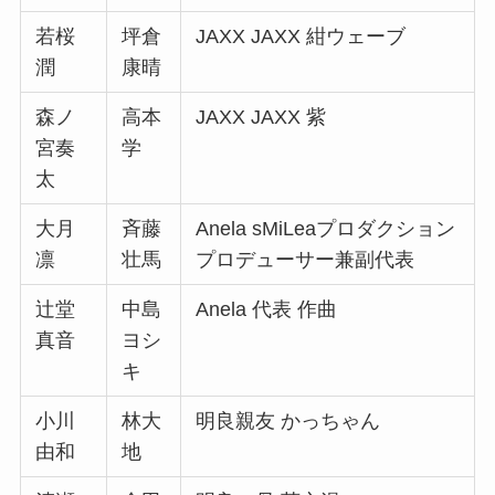
若桜
坪倉
JAXX JAXX 紺ウェーブ
潤
康晴
森ノ
高本
JAXX JAXX 紫
宮奏
学
太
大月
斉藤
Anela sMiLeaプロダクション
凛
壮馬
プロデューサー兼副代表
辻堂
中島
Anela 代表 作曲
真音
ヨシ
キ
小川
林大
明良親友 かっちゃん
由和
地