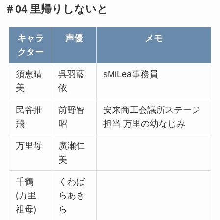
＃04 里帰りしないと
キャラ
声優
メモ
クター
須恵晴
呉羽藍
sMiLea事務員
美
依
民谷推
前野智
安来商工会議所ステージ
飛
昭
担当 万里の幼なじみ
万里母
廣瀬仁
美
千鶴
くわば
(万里
らあき
祖母)
ら