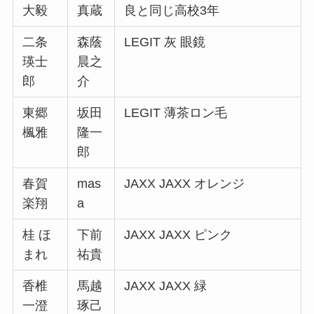
大毅
真蔵
良と同じ高校3年
二条
森蔭
LEGIT 灰 眼鏡
瑛士
晨之
郎
介
東郷
坂田
LEGIT 薄茶ロン毛
楓雅
隆一
郎
春賀
mas
JAXX JAXX オレンジ
楽翔
a
桂 ほ
下前
JAXX JAXX ピンク
まれ
祐貴
香椎
馬越
JAXX JAXX 緑
一澄
琢己