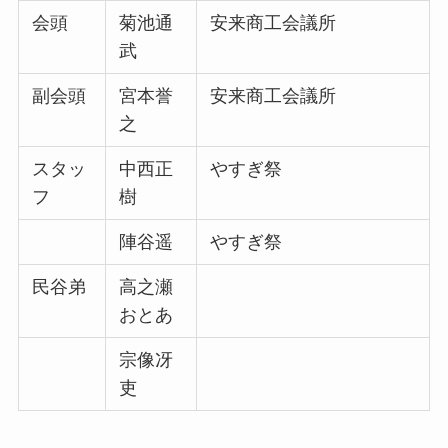
会頭
菊池通
安来商工会議所
武
副会頭
宮本誉
安来商工会議所
之
スタッ
中西正
やすぎ祭
フ
樹
陣谷遥
やすぎ祭
民谷弟
高之瀬
おとあ
宗像冴
吏