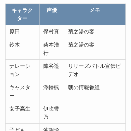
キャラク
声優
メモ
ター
原田
保村真
菊之湯の客
鈴木
柴本浩
菊之湯の客
行
ナレーシ
陣谷遥
リリーズバトル宣伝ビ
ョン
デオ
キャスタ
澤幡楓
朝の情報番組
ー
女子高生
伊吹誓
乃
子ども
沖胡玲