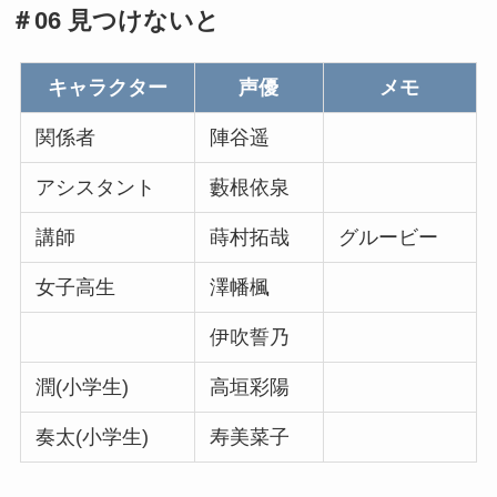
＃06 見つけないと
キャラクター
声優
メモ
関係者
陣谷遥
アシスタント
藪根依泉
講師
蒔村拓哉
グルービー
女子高生
澤幡楓
伊吹誓乃
潤(小学生)
高垣彩陽
奏太(小学生)
寿美菜子