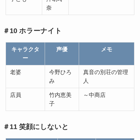
奈
＃10 ホラーナイト
キャラクタ
声優
メモ
ー
老婆
今野ひろ
真音の別荘の管理
み
人
店員
竹内恵美
～中商店
子
＃11 笑顔にしないと