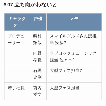
＃07 立ち向かわないと
キャラク
声優
メモ
ター
プロデュ
蒔村
スマイルグルメさんぽ担
ーサー
拓哉
当 安藤?
内野
ラブロックミュージック
孝聡
担当 佐々木?
石黒
大型フェス担当?
史剛
若手社員
前内
大型フェス担当
孝文