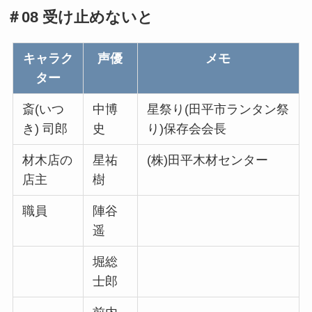
＃08 受け止めないと
キャラク
声優
メモ
ター
斎(いつ
中博
星祭り(田平市ランタン祭
き) 司郎
史
り)保存会会長
材木店の
星祐
(株)田平木材センター
店主
樹
職員
陣谷
遥
堀総
士郎