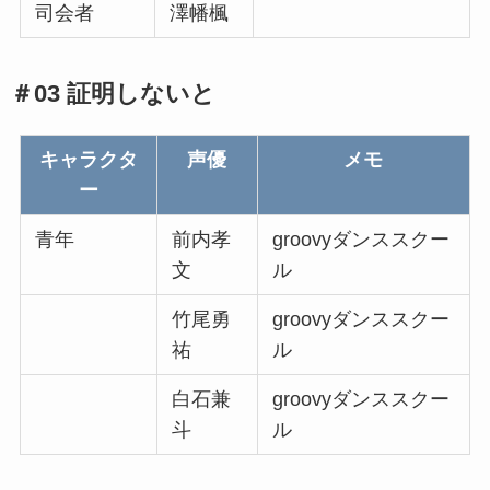
司会者
澤幡楓
＃03 証明しないと
キャラクタ
声優
メモ
ー
青年
前内孝
groovyダンススクー
文
ル
竹尾勇
groovyダンススクー
祐
ル
白石兼
groovyダンススクー
斗
ル