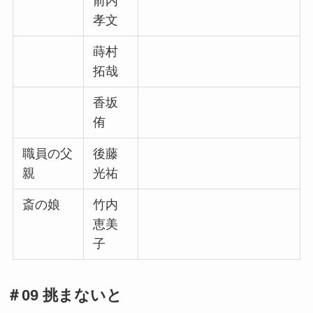
前内
孝文
蒔村
拓哉
香坂
侑
職員の父
後藤
親
光祐
斎の娘
竹内
恵美
子
＃09 挑まないと