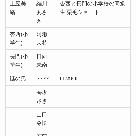
土屋美
結川
杏西と長門の小学校の同級
緒
あさ
生 栗毛ショート
き
杏西(小
河瀬
学生)
茉希
長門(小
日向
学生)
未南
謎の男
????
FRANK
香坂
さき
山口
令悟