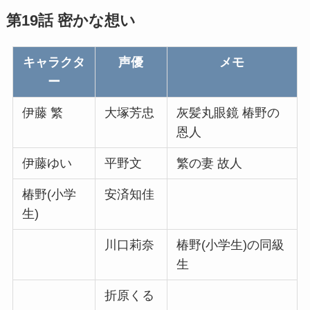
第19話 密かな想い
キャラクタ
声優
メモ
ー
伊藤 繁
大塚芳忠
灰髪丸眼鏡 椿野の
恩人
伊藤ゆい
平野文
繁の妻 故人
椿野(小学
安済知佳
生)
川口莉奈
椿野(小学生)の同級
生
折原くる