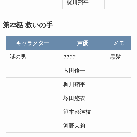
梶川翔平
第23話 救いの手
キャラクター
声優
メモ
謎の男
????
黒髪
内田修一
梶川翔平
塚田悠衣
笹本菜津枝
河野茉莉