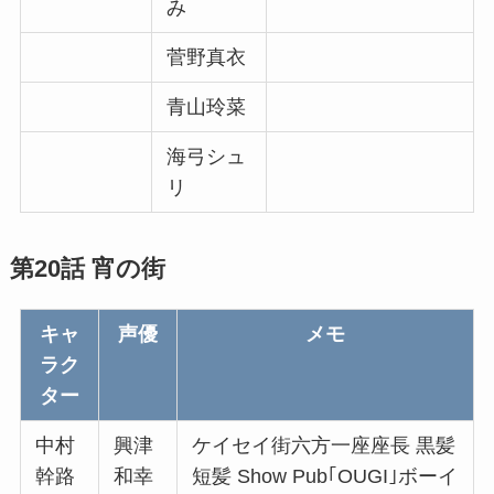
み
菅野真衣
青山玲菜
海弓シュ
リ
第20話 宵の街
キャ
声優
メモ
ラク
ター
中村
興津
ケイセイ街六方一座座長 黒髪
幹路
和幸
短髪 Show Pub｢OUGI｣ボーイ