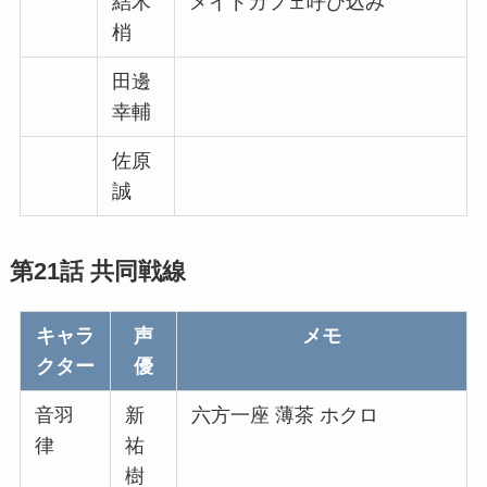
結木
メイドカフェ呼び込み
梢
田邊
幸輔
佐原
誠
第21話 共同戦線
キャラ
声
メモ
クター
優
音羽
新
六方一座 薄茶 ホクロ
律
祐
樹