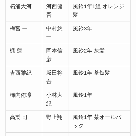
柘浦大河
河西健
風鈴1年1組 オレンジ
吾
髪
梅宮 一
中村悠
風鈴3年
一
梶 蓮
岡本信
風鈴2年 灰髪
彦
杏西雅紀
坂田将
風鈴1年 茶短髪
吾
柿内侑凜
小林大
風鈴1年
紀
高梨 司
野上翔
風鈴1年 茶オールバ
ック