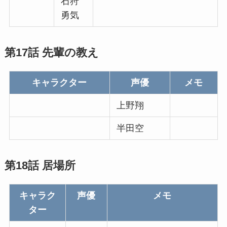
石狩
勇気
第17話 先輩の教え
キャラクター
声優
メモ
上野翔
半田空
第18話 居場所
キャラク
声優
メモ
ター