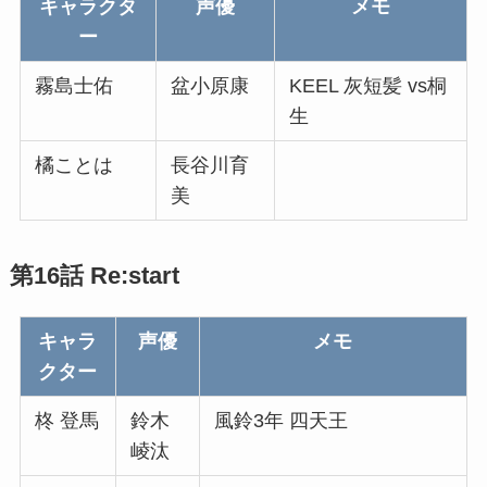
キャラクタ
声優
メモ
ー
霧島士佑
盆小原康
KEEL 灰短髪 vs桐
生
橘ことは
長谷川育
美
第16話 Re:start
キャラ
声優
メモ
クター
柊 登馬
鈴木
風鈴3年 四天王
崚汰