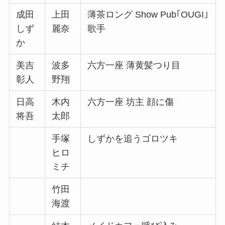
成田
上田
薄茶ロング Show Pub｢OUGI｣
しず
麗奈
歌手
か
美吉
波多
六方一座 薄黄髪つり目
彰人
野翔
日高
木内
六方一座 坊主 顔に傷
将吾
太郎
手塚
しずかを追うゴロツキ
ヒロ
ミチ
竹田
海渡