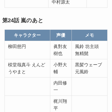
中村源太
第24話 嵐のあと
キャラクター
声優
メモ
柳田慈円
眞對友
風鈴 坊主頭
樹也
無精髭
棪堂哉真斗 えんど
小野大
黒髪ウェーブ
うやまと
輔
元風鈴
内田修
一
梶川翔
平