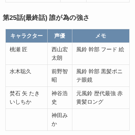
第25話(最終話) 誰が為の強さ
キャラクター
声優
メモ
桃瀬 匠
西山宏
風鈴 幹部 フード 絵
太朗
水木聡久
前野智
風鈴 幹部 黒髪ポニ
昭
テ眼鏡
焚石 矢 たき
神谷浩
元風鈴 歴代最強 赤
いしちか
史
黄髪ロング
神田み
か