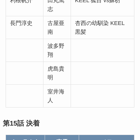
利根帆介
田丸篤
KEEL 狐目 vs蘇枋
志
長門淳史
古屋亜
杏西の幼馴染 KEEL
南
黒髪
波多野
翔
虎島貴
明
室井海
人
第15話 決着