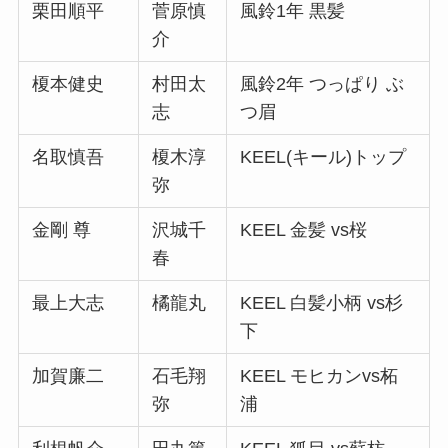
栗田順平
菅原慎
風鈴1年 黒髪
介
榎本健史
村田太
風鈴2年 つっぱり ぶ
志
つ眉
名取慎吾
榎木淳
KEEL(キール)トップ
弥
金剛 尊
沢城千
KEEL 金髪 vs桜
春
最上大志
橘龍丸
KEEL 白髪小柄 vs杉
下
加賀廉二
石毛翔
KEEL モヒカンvs柘
弥
浦