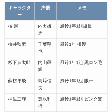
キャラクタ
声優
メモ
ー
桜 遥
内田雄
風鈴1年1組級長
馬
楡井秋彦
千葉翔
風鈴1年 橙髪
也
杉下京太郎
内山昂
風鈴1年1組 黒ロン毛
輝
蘇枋隼飛
島﨑信
風鈴1年1組 眼帯
長
桐生三輝
豊永利
風鈴1年1組 ピンク髪
行