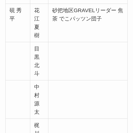
硯 秀
花
砂把地区GRAVELリーダー 焦
平
江
茶 でこパッツン団子
夏
樹
目
黒
北
斗
中
村
源
太
梶