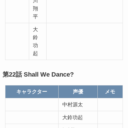
川
翔
平
大
鈴
功
起
第22話 Shall We Dance?
キャラクター
声優
メモ
中村源太
大鈴功起