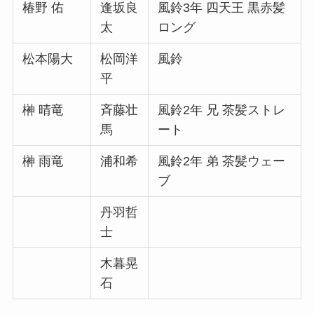
椿野 佑
逢坂良
風鈴3年 四天王 黒赤髪
太
ロング
松本陽大
松岡洋
風鈴
平
榊 晴竜
斉藤壮
風鈴2年 兄 茶髪ストレ
馬
ート
榊 雨竜
浦和希
風鈴2年 弟 茶髪ウェー
ブ
丹羽哲
士
木暮晃
石