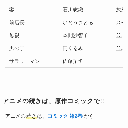
客
石川志織
灰茶
前店長
いとうさとる
スー
母親
本間沙智子
並ぶ
男の子
円くるみ
並ぶ
サラリーマン
佐藤拓也
アニメの続きは、原作コミックで!!
アニメの
続き
は、
コミック 第2巻
から!