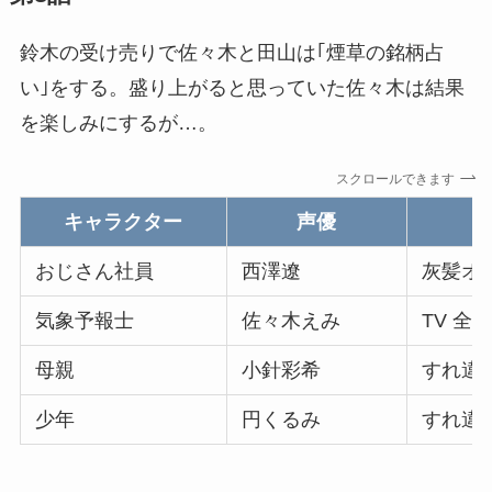
鈴木の受け売りで佐々木と田山は｢煙草の銘柄占
い｣をする。盛り上がると思っていた佐々木は結果
を楽しみにするが…。
スクロールできます
キャラクター
声優
おじさん社員
西澤遼
灰髪オ
気象予報士
佐々木えみ
TV 全
母親
小針彩希
すれ違
少年
円くるみ
すれ違う