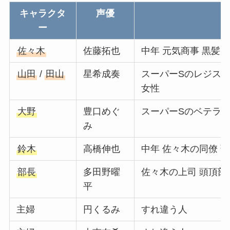
キャラクタ
声優
ー
佐々木
佐藤拓也
中年 元気商事 黒髪
山田
/
田山
星希成奏
スーパーSのレジスタッ
女性
大野
豊口めぐ
スーパーSのベテラン
み
鈴木
高橋伸也
中年 佐々木の同僚 
部長
多田野曜
佐々木の上司 頭頂部
平
主婦
円くるみ
すれ違う人