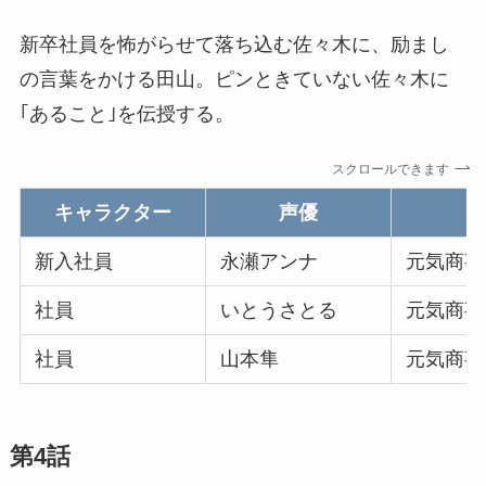
新卒社員を怖がらせて落ち込む佐々木に、励まし
の言葉をかける田山。ピンときていない佐々木に
｢あること｣を伝授する。
スクロールできます
キャラクター
声優
新入社員
永瀬アンナ
元気商事
社員
いとうさとる
元気商事
社員
山本隼
元気商事
第4話